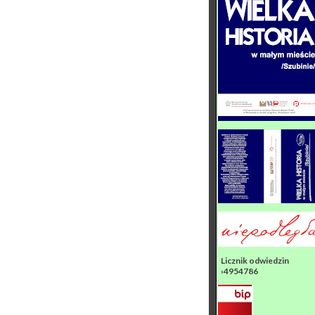
Licznik odwiedzin
›4954786