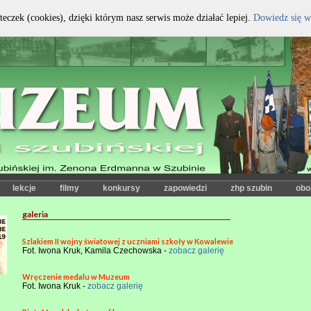
teczek (cookies), dzięki którym nasz serwis może działać lepiej.
Dowiedz się w
kontrast:
czcionka:
lekcje
filmy
konkursy
zapowiedzi
zhp szubin
obo
galeria
Szlakiem II wojny światowej z uczniami szkoły w Kowalewie
Fot. Iwona Kruk, Kamila Czechowska -
zobacz galerię
Wręczenie medalu w Muzeum
Fot. Iwona Kruk -
zobacz galerię