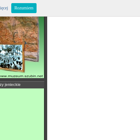
ięcej
Rozumiem
zy jenieckie