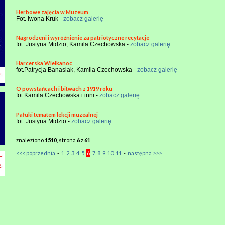
Herbowe zajęcia w Muzeum
Fot. Iwona Kruk -
zobacz galerię
Nagrodzeni i wyróżnienie za patriotyczne recytacje
fot. Justyna Midzio, Kamila Czechowska -
zobacz galerię
Harcerska Wielkanoc
fot.Patrycja Banasiak, Kamila Czechowska -
zobacz galerię
O powstańcach i bitwach z 1919 roku
fot.Kamila Czechowska i inni -
zobacz galerię
Pałuki tematem lekcji muzealnej
fot. Justyna Midzio -
zobacz galerię
znaleziono
1510
, strona
6
z
61
<<< poprzednia
-
1
2
3
4
5
6
7
8
9
10
11
-
następna >>>