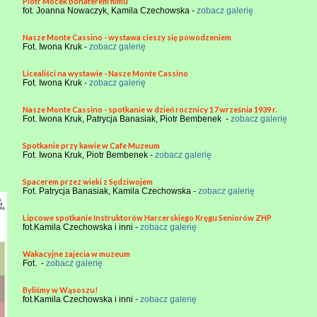
Piotr Mocek bohaterem filmu
fot. Joanna Nowaczyk, Kamila Czechowska -
zobacz galerię
Nasze Monte Cassino - wystawa cieszy się powodzeniem
Fot. Iwona Kruk -
zobacz galerię
Licealiści na wystawie - Nasze Monte Cassino
Fot. Iwona Kruk -
zobacz galerię
Nasze Monte Cassino - spotkanie w dzień rocznicy 17 września 1939 r.
Fot. Iwona Kruk, Patrycja Banasiak, Piotr Bembenek -
zobacz galerię
Spotkanie przy kawie w Cafe Muzeum
Fot. Iwona Kruk, Piotr Bembenek -
zobacz galerię
Spacerem przez wieki z Sędziwojem
Fot. Patrycja Banasiak, Kamila Czechowska -
zobacz galerię
Lipcowe spotkanie Instruktorów Harcerskiego Kręgu Seniorów ZHP
fot.Kamila Czechowska i inni -
zobacz galerię
Wakacyjne zajecia w muzeum
Fot. -
zobacz galerię
Byliśmy w Wąsoszu!
fot.Kamila Czechowska i inni -
zobacz galerię