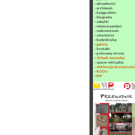
›
aktualności
›
archiwum
›
księgozbiór
›
biogramy
›
zabytki
›
miejsca pamięci
›
rada muzeum
›
cmentarze
›
budynki pkp
›
galeria
›
kontakt
›
polecamy strony
›
sklepik muzealny
›
spacer wirtualny
›
deklaracja dostepności
›
RODO
›
BIP