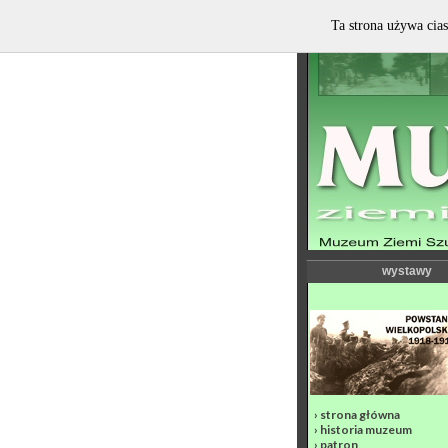
Ta strona używa cias
wystawy
›
strona główna
›
historia muzeum
›
patron