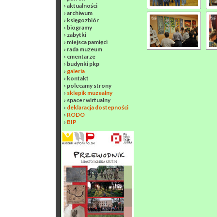
›
aktualności
›
archiwum
›
księgozbiór
›
biogramy
›
zabytki
›
miejsca pamięci
›
rada muzeum
›
cmentarze
›
budynki pkp
›
galeria
›
kontakt
›
polecamy strony
›
sklepik muzealny
›
spacer wirtualny
›
deklaracja dostepności
›
RODO
›
BIP