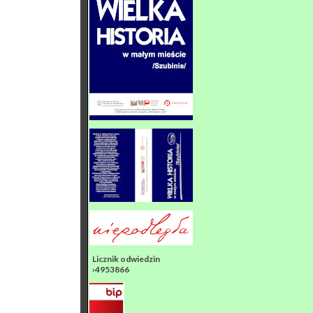
Licznik odwiedzin
›4953866