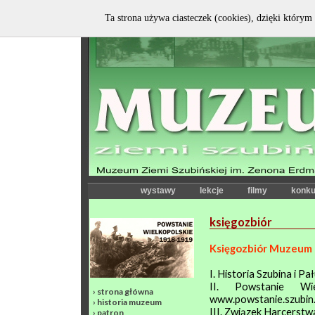
Ta strona używa ciasteczek (cookies), dzięki którym 
wystawy
lekcje
filmy
konku
księgozbiór
Księgozbiór Muzeum
I. Historia Szubina i Pa
II. Powstanie W
›
strona główna
www.powstanie.szubin
›
historia muzeum
III. Związek Harcerstw
›
patron