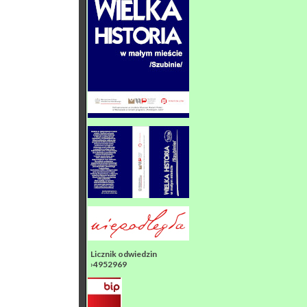
Licznik odwiedzin
›4952969