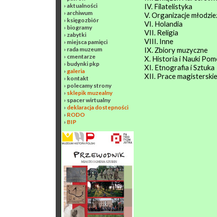
›
aktualności
IV. Filatelistyka
›
archiwum
V. Organizacje młodzi
›
księgozbiór
VI. Holandia
›
biogramy
VII. Religia
›
zabytki
VIII. Inne
›
miejsca pamięci
›
rada muzeum
IX. Zbiory muzyczne
›
cmentarze
X. Historia i Nauki Po
›
budynki pkp
XI. Etnografia i Sztuka
›
galeria
XII. Prace magisterskie
›
kontakt
›
polecamy strony
›
sklepik muzealny
›
spacer wirtualny
›
deklaracja dostepności
›
RODO
›
BIP