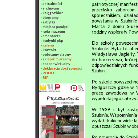
›
aktualności
patriotycznej manifesta
›
archiwum
przeciwko zaborcom.
›
księgozbiór
społecznikiem, dział
›
biogramy
powstania w Szubinie 
›
zabytki
Marta z domu Służe
›
miejsca pamięci
›
rada muzeum
rodziny wspierały Pows
›
cmentarze
›
budynki pkp
Do szkoły powszechn
›
galeria
Szubinie. Była to ob
›
kontakt
Władysława Jagiełły. T
›
polecamy strony
›
sklepik muzealny
do harcerstwa, której
›
spacer wirtualny
odpowiedzialnych fun
›
deklaracja dostepności
Szubin.
›
RODO
›
BIP
Po szkole powszechne
Bydgoszczy gdzie w 1
pracę zawodową w W
wypełniła jego całe ż
W 1939 r. był zast
Szubinie. Wspomnienia 
wydał drukiem wiele la
opuszczali Szubin w oba
Po powrocie do Szubina