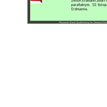
Zenon Erdmann zmarł 8
parafialnym. 10 list
Erdmanna.
Muzeum Ziemi Szubińskiej im. Zenona Erdmann