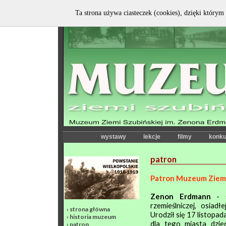
Ta strona używa ciasteczek (cookies), dzięki którym 
wystawy
lekcje
filmy
konku
patron
Patron Muzeum Ziemi
Zenon Erdmann
- 
rzemieślniczej, osiad
›
strona główna
Urodził się 17 listopa
›
historia muzeum
dla tego miasta dzie
›
patron