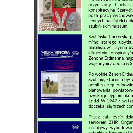
przyuczony blacharz
konspiracyjną Szaryc
poza pracą wychowawc
cennych pamiątek i do
szubiń-skim muzeum.
Szubińska harcerska 
mimo stałego ubytku 
filatelistów" czynna 
kilkuletnią konspiracy
Zenona Erdmanna, najpi
wojennymi z obozu w Sz
Po wojnie Zenon Erdma
Szubinie, któremu był
pełnił szereg odpowie
planowania powiatowe
uzyskując dyplom ukoń
Łodzi. W 1947 r. wstą
doczekał się trzech cór
Przez całe życie dzi
seniorem ZHP. Organi
inicjatywy wybudowan
członkiem Komendy Huf