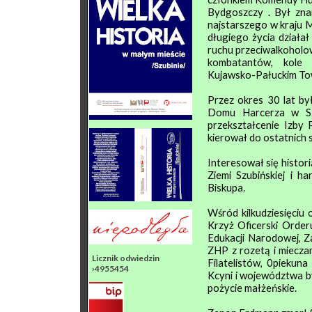
Bydgoszczy . Był znan
najstarszego w kraju 
długiego życia działa
ruchu przeciwalkoholo
kombatantów, kole 
Kujawsko-Pałuckim To
Przez okres 30 lat by
Domu Harcerza w Szub
przekształcenie Izby 
kierował do ostatnich 
Interesował się histori
Ziemi Szubińskiej i 
Biskupa.
Wśród kilkudziesięciu 
Krzyż Oficerski Order
Edukacji Narodowej, Z
ZHP z rozetą i miecza
Licznik odwiedzin
Filatelistów, 0piekun
›4955454
Kcyni i województwa b
pożycie małżeńskie.