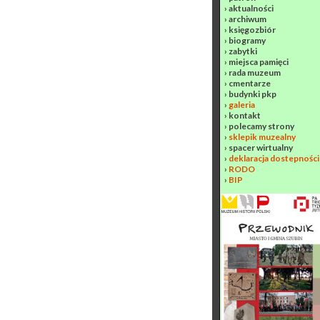
›
aktualności
›
archiwum
›
księgozbiór
›
biogramy
›
zabytki
›
miejsca pamięci
›
rada muzeum
›
cmentarze
›
budynki pkp
›
galeria
›
kontakt
›
polecamy strony
›
sklepik muzealny
›
spacer wirtualny
›
deklaracja dostepności
›
RODO
›
BIP