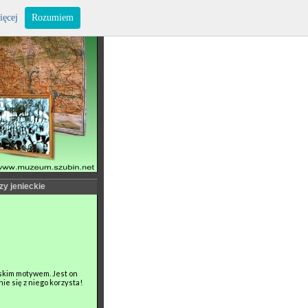
ięcej
Rozumiem
zy jenieckie
ńskim motywem. Jest on
ie się z niego korzysta!