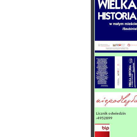
Licznik odwiedzin
›4952899