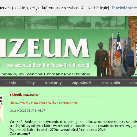
teczek (cookies), dzięki którym nasz serwis może działać lepiej.
Dowiedz się w
kontrast:
czcionka:
lekcje
filmy
konkursy
zapowiedzi
zhp szubin
obo
sklepik muzealny
Biało-czarny kubek wraca do asortymentu!
dodano: 2022-08-17 14:08:37
Wraz z filiżanką do asortymentu muzealnego sklepiku wrócił także kubek z szubi
trochę niższy od tych, które wcześniej oferowaliśmy - ale równie poręczny i wygodn
Pojemność kubka to około 270 ml, wysokość 8,5 cm, a cena 25 zł.
Zapraszamy!