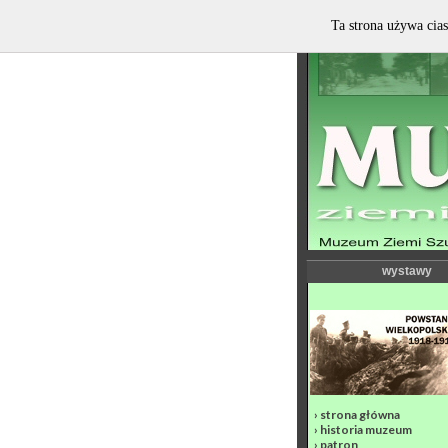
Ta strona używa cias
wystawy
›
strona główna
›
historia muzeum
›
patron