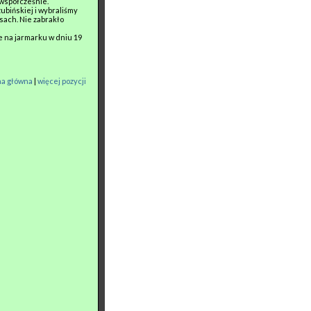
 współcześnie.
ubińskiej i wybraliśmy
sach. Nie zabrakło
e na jarmarku w dniu 19
na główna
|
więcej pozycji