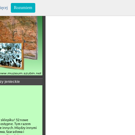
ięcej
Rozumiem
zy jenieckie
sklepiku! 52 nowe
dostępne. Tym razem
e innych. Między innymi
owa, Szaradowa i