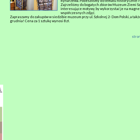
Rynarzewa. Podeszliśmy do tematu historycznie i
Zajrzeliśmy do bogatych zbiorów Muzeum Ziemi Sz
interesujące motywy, by wykorzystać je na magne
współczesnych zdjęć.
Zapraszamy do zakupów w siedzibie muzeum przy ul. Szkolnej 2- Dom Polski, a takż
grudnia! Cena za 1 sztukę wynosi 8 zł.
stro