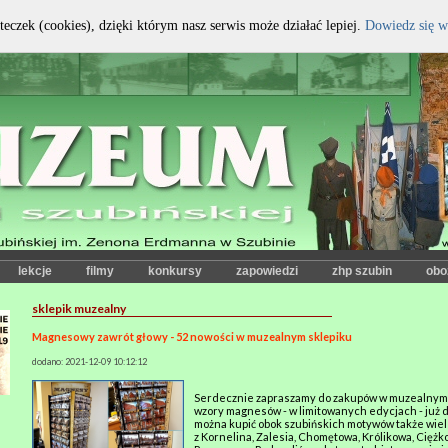
teczek (cookies), dzięki którym nasz serwis może działać lepiej.
Dowiedz się w
kontrast:
czcionka:
lekcje
filmy
konkursy
zapowiedzi
zhp szubin
obo
sklepik muzealny
Magnesowy zawrót głowy - 52 nowości w muzealnym sklepiku
dodano: 2021-12-09 10:12:12
Serdecznie zapraszamy do zakupów w muzealnym 
wzory magnesów - w limitowanych edycjach - już 
można kupić obok szubińskich motywów także wiel
z Kornelina, Zalesia, Chomętowa, Królikowa, Ciężk