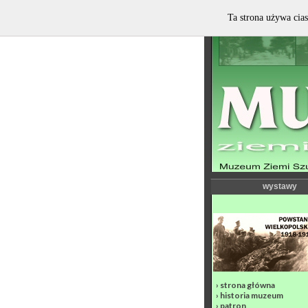
Ta strona używa cias
wystawy
›
strona główna
›
historia muzeum
›
patron