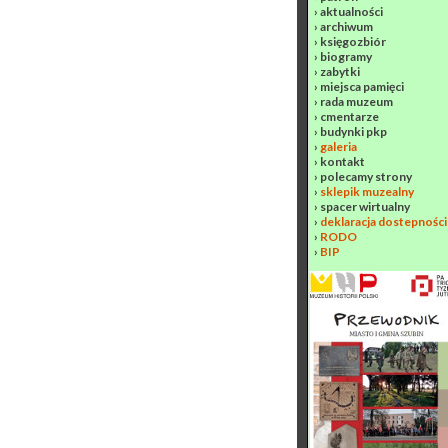
›
aktualności
›
archiwum
›
księgozbiór
›
biogramy
›
zabytki
›
miejsca pamięci
›
rada muzeum
›
cmentarze
›
budynki pkp
›
galeria
›
kontakt
›
polecamy strony
›
sklepik muzealny
›
spacer wirtualny
›
deklaracja dostepności
›
RODO
›
BIP