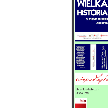
Licznik odwiedzin
›4952898