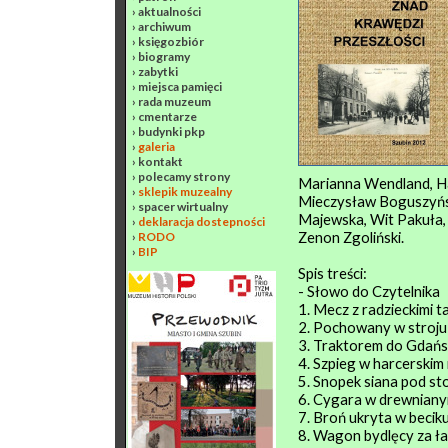
›
aktualności
›
archiwum
›
księgozbiór
›
biogramy
›
zabytki
›
miejsca pamięci
›
rada muzeum
›
cmentarze
›
budynki pkp
›
galeria
›
kontakt
›
polecamy strony
Marianna Wendland, Hal
›
sklepik muzealny
Mieczysław Boguszyńsk
›
spacer wirtualny
Majewska, Wit Pakuła,
›
deklaracja dostepności
Zenon Zgoliński.
›
RODO
›
BIP
Spis treści:
- Słowo do Czytelnika
1. Mecz z radzieckimi 
2. Pochowany w stroj
3. Traktorem do Gdańs
4. Szpieg w harcerski
5. Snopek siana pod s
6. Cygara w drewniany
7. Broń ukryta w becik
8. Wagon bydlęcy za 