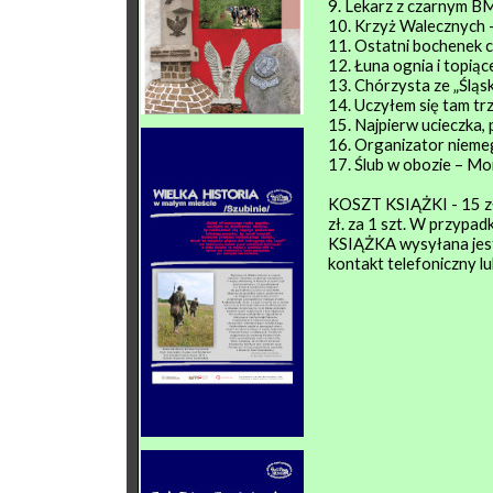
9. Lekarz z czarnym 
10. Krzyż Walecznych 
11. Ostatni bochenek c
12. Łuna ognia i topią
13. Chórzysta ze „Śląs
14. Uczyłem się tam tr
15. Najpierw ucieczka
16. Organizator nieme
17. Ślub w obozie – Mo
KOSZT KSIĄŻKI - 15 zł. 
zł. za 1 szt. W przypadk
KSIĄŻKA wysyłana jest
kontakt telefoniczny l