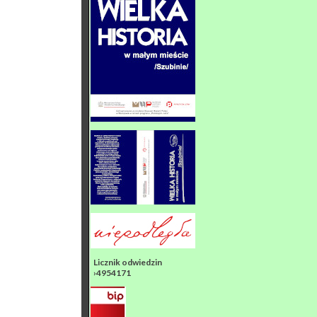
Licznik odwiedzin
›4954171