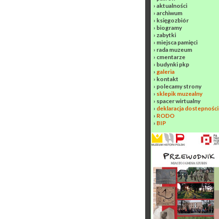
›
aktualności
›
archiwum
›
księgozbiór
›
biogramy
›
zabytki
›
miejsca pamięci
›
rada muzeum
›
cmentarze
›
budynki pkp
›
galeria
›
kontakt
›
polecamy strony
›
sklepik muzealny
›
spacer wirtualny
›
deklaracja dostepności
›
RODO
›
BIP