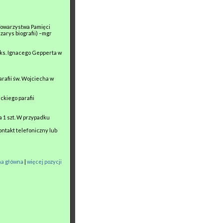
 Towarzystwa Pamięci
zarys biografii) –mgr
 ks. Ignacego Gepperta w
arafii św. Wojciecha w
ckiego parafii
za 1 szt. W przypadku
ntakt telefoniczny lub
na główna
|
więcej pozycji