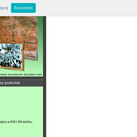
ięcej
Rozumiem
zy jenieckie
ajny w XIX i XX wieku,