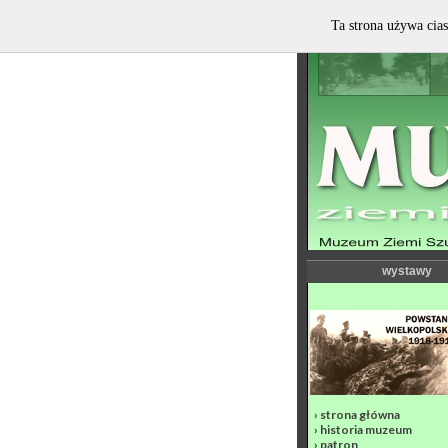
Ta strona używa cias
wystawy
›
strona główna
›
historia muzeum
›
patron