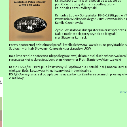
Ksiądz społecznik w Wielkopolsce w czasie od
poł. XIX w. do odzyskania niepodległości –
ks. dr hab. Leszek Wilczyński
Ks. radca Ludwik Sołtysiński (1846–1928), patron
Powstania Wielkopolskiego 1918/1919 w Szubinie (
Kamila Czechowska
Życie i działalność duszpasterska oraz społeczna
Nakle nad Notecią (przyczynek do biografii) –
mgr Sławomir Łaniecki
Formy społecznej działalności parafii katolickich w XIX i XX wieku na przykładzie p
Sadkach – dr hab. Sławomir Kamosiński, prof. nadzw. UKW
Rola i znaczenie społeczno-niepodległościowej działalności duchowieństwa katoli
rynarzewskiej w okresie zaboru pruskiego –mgr Piotr Stanisław Adamczewski
KOSZT KSIĄŻKI - 15 zł. plus koszt wysyłki i opakowania 1 sztuki (5 zł.). Razem 20 zł. 
większej ilości koszt wysyłki naliczany jest indywidualnie.
KSIĄŻKA wysyłana jest po wpłacie na nasze konto. Zainteresowanych prosimy o ko
e-mailowy.
stro