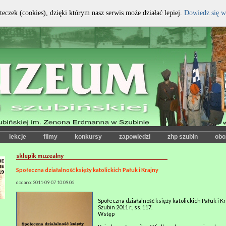
teczek (cookies), dzięki którym nasz serwis może działać lepiej.
Dowiedz się w
kontrast:
czcionka:
lekcje
filmy
konkursy
zapowiedzi
zhp szubin
obo
sklepik muzealny
Społeczna działalność księży katolickich Pałuk i Krajny
dodano: 2011-09-07 10:09:06
Społeczna działalność księży katolickich Pałuk i Kr
Szubin 2011 r., ss. 117.
Wstęp