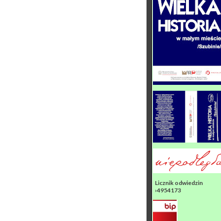
Licznik odwiedzin
›4954173