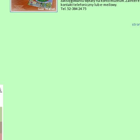
zaksięgowaniu wpłaty na konto muzeum. Zainter
kontakt telefoniczny lub e-meilowy.
Tel. 52-384 24 75
stro