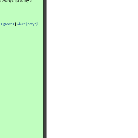
esowanych prosimy o
na główna
|
więcej pozycji