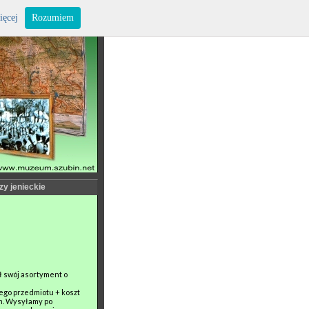
ięcej
Rozumiem
zy jenieckie
ł swój asortyment o
nego przedmiotu + koszt
m. Wysyłamy po