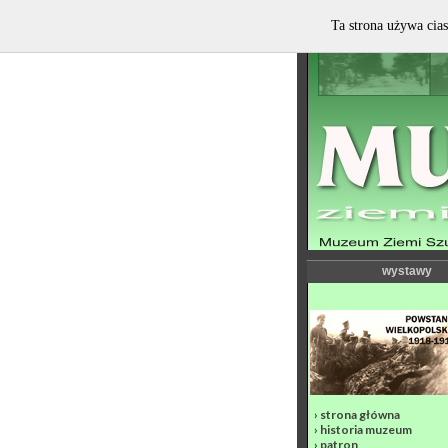
Ta strona używa cias
wystawy
›
strona główna
›
historia muzeum
›
patron