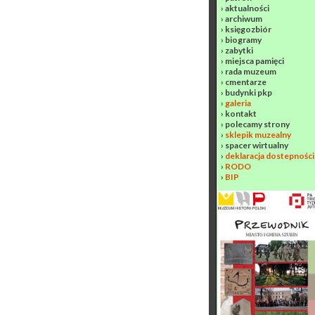
›
aktualności
›
archiwum
›
księgozbiór
›
biogramy
›
zabytki
›
miejsca pamięci
›
rada muzeum
›
cmentarze
›
budynki pkp
›
galeria
›
kontakt
›
polecamy strony
›
sklepik muzealny
›
spacer wirtualny
›
deklaracja dostepności
›
RODO
›
BIP