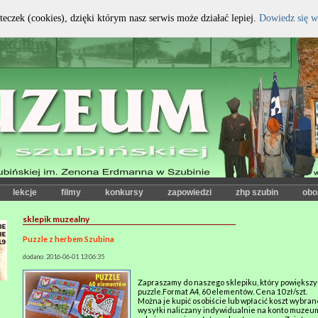
teczek (cookies), dzięki którym nasz serwis może działać lepiej.
Dowiedz się w
kontrast:
czcionka:
lekcje
filmy
konkursy
zapowiedzi
zhp szubin
obo
sklepik muzealny
Puzzle z herbem Szubina
dodano: 2016-06-01 13:06:35
Zapraszamy do naszego sklepiku, który powiększy
puzzle.Format A4, 60 elementów. Cena 10 zł/szt.
Można je kupić osobiście lub wpłacić koszt wybra
wysyłki naliczany indywidualnie na konto muzeu