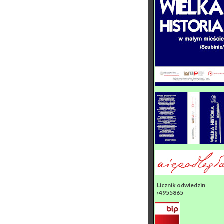
Licznik odwiedzin
›4955865