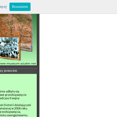
ięcej
Rozumiem
zy jenieckie
inie odbyło się
owe przedsięwzięcie
odczas II wojny
i historii działającymi
łożonej w 2018 roku.
przedsięwzięcia,
niemu zaangażowaniu,