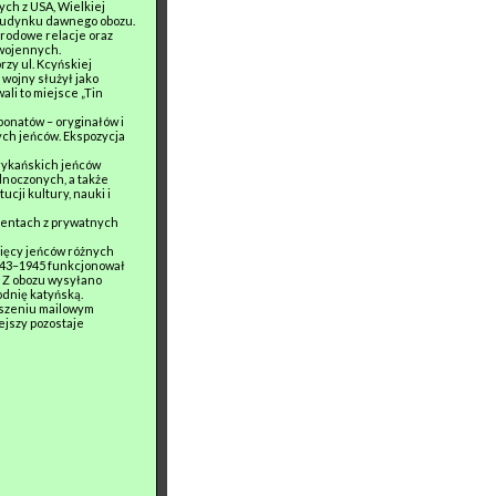
ych z USA, Wielkiej
 budynku dawnego obozu.
arodowe relacje oraz
 wojennych.
zy ul. Kcyńskiej
wojny służył jako
li to miejsce „Tin
ponatów – oryginałów i
ych jeńców. Ekspozycja
rykańskich jeńców
dnoczonych, a także
cji kultury, nauki i
rocentach z prywatnych
ysięcy jeńców różnych
1943–1945 funkcjonował
. Z obozu wysyłano
odnię katyńską.
oszeniu mailowym
ejszy pozostaje