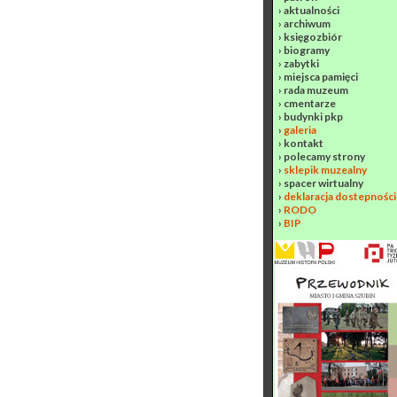
›
aktualności
›
archiwum
›
księgozbiór
›
biogramy
›
zabytki
›
miejsca pamięci
›
rada muzeum
›
cmentarze
›
budynki pkp
›
galeria
›
kontakt
›
polecamy strony
›
sklepik muzealny
›
spacer wirtualny
›
deklaracja dostepności
›
RODO
›
BIP