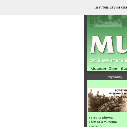
Ta strona używa cias
wystawy
›
strona główna
›
historia muzeum
›
patron