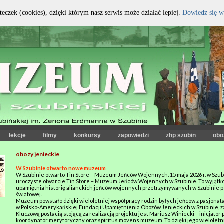
teczek (cookies), dzięki którym nasz serwis może działać lepiej.
Dowiedz się w
kontrast:
czcionka:
lekcje
filmy
konkursy
zapowiedzi
zhp szubin
obo
obozy jenieckie
W Szubinie otwarto nowe muzeum
W Szubinie otwarto Tin Store – Muzeum Jeńców Wojennych. 15 maja 2026 r. w Szub
uroczyste otwarcie Tin Store – Muzeum Jeńców Wojennych w Szubinie. To wyjątk
upamiętnia historię alianckich jeńców wojennych przetrzymywanych w Szubinie p
światowej.
Muzeum powstało dzięki wieloletniej współpracy rodzin byłych jeńców z pasjonatam
w Polsko-Amerykańskiej Fundacji Upamiętnienia Obozów Jenieckich w Szubinie, za
Kluczową postacią stojącą za realizacją projektu jest Mariusz Winiecki – inicjator 
koordynator merytoryczny oraz spiritus movens muzeum. To dzięki jego wielolet