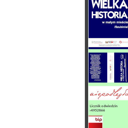
Licznik odwiedzin
›4952866