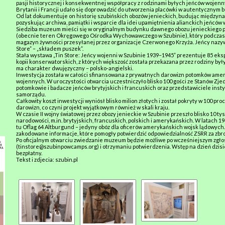
pasji historycznej i konsekwentnej współpracy z rodzinami byłych jeńców wojenn
Brytanii i Francji udało się doprowadzić do utworzenia placówki w autentycznym
Od lat dokumentuje on historię szubińskich obozów jenieckich, budując międzyn
pozyskując archiwa, pamiątki i wsparcie dla idei upamiętnienia alianckich jeńców
Siedziba muzeum mieści się w oryginalnym budynku dawnego obozu jenieckiego pr
(obecnie teren Okręgowego Ośrodka Wychowawczego w Szubinie), który podczas 
magazyn żywności przesyłanej przez organizacje Czerwonego Krzyża. Jeńcy nazywa
Store” – „składem puszek”.
Stała wystawa „Tin Store: Jeńcy wojenni w Szubinie 1939–1945” prezentuje 85 eks
kopii konserwatorskich, z których większość została przekazana przez rodziny był
ma charakter dwujęzyczny – polsko-angielski.
Inwestycja została w całości sfinansowana z prywatnych darowizn potomków ame
wojennych. W uroczystości otwarcia uczestniczyło blisko 100 gości ze Stanów Zje
potomkowie i badacze jeńców brytyjskich i francuskich oraz przedstawiciele instytu
samorządu.
Całkowity koszt inwestycji wyniósł blisko milion złotych i został pokryty w 100 p
darowizn, co czyni projekt wyjątkowym również w skali kraju.
W czasie II wojny światowej przez obozy jenieckie w Szubinie przeszło blisko 10 t
narodowości, m.in. brytyjskich, francuskich, polskich i amerykańskich. W latach 
tu Oflag 64 Altburgund – jedyny obóz dla oficerów amerykańskich wojsk lądowych
zakodowane informacje, które pomogły potwierdzić odpowiedzialność ZSRR za zbr
Po oficjalnym otwarciu zwiedzanie muzeum będzie możliwe po wcześniejszym zgł
(tinstore@szubinpowcamps.org) i otrzymaniu potwierdzenia. Wstęp na dzień dzisi
bezpłatny.
Tekst i zdjecia: szubin.pl