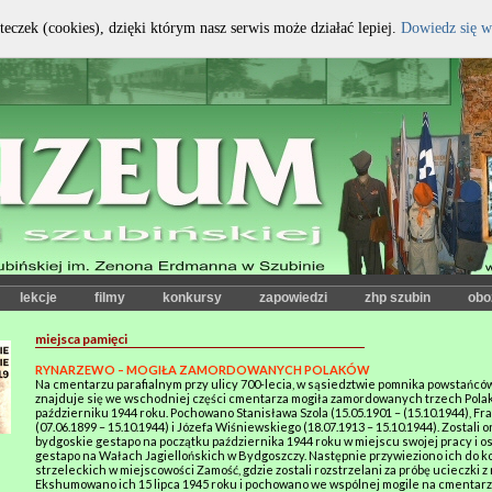
teczek (cookies), dzięki którym nasz serwis może działać lepiej.
Dowiedz się w
kontrast:
czcionka:
lekcje
filmy
konkursy
zapowiedzi
zhp szubin
obo
miejsca pamięci
RYNARZEWO – MOGIŁA ZAMORDOWANYCH POLAKÓW
Na cmentarzu parafialnym przy ulicy 700-lecia, w sąsiedztwie pomnika powstańcó
znajduje się we wschodniej części cmentarza mogiła zamordowanych trzech Pola
październiku 1944 roku. Pochowano Stanisława Szola (15.05.1901 – (15.10.1944), Fr
(07.06.1899 – 15.10.1944) i Józefa Wiśniewskiego (18.07.1913 – 15.10.1944). Zostali 
bydgoskie gestapo na początku października 1944 roku w miejscu swojej pracy i o
gestapo na Wałach Jagiellońskich w Bydgoszczy. Następnie przywieziono ich do 
strzeleckich w miejscowości Zamość, gdzie zostali rozstrzelani za próbę ucieczki z 
Ekshumowano ich 15 lipca 1945 roku i pochowano we wspólnej mogile na cmentar