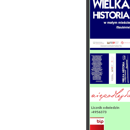
Licznik odwiedzin
›4956373