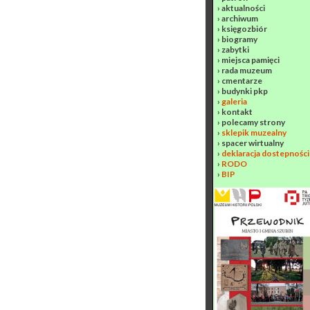
›
aktualności
›
archiwum
›
księgozbiór
›
biogramy
›
zabytki
›
miejsca pamięci
›
rada muzeum
›
cmentarze
›
budynki pkp
›
galeria
›
kontakt
›
polecamy strony
›
sklepik muzealny
›
spacer wirtualny
›
deklaracja dostepności
›
RODO
›
BIP