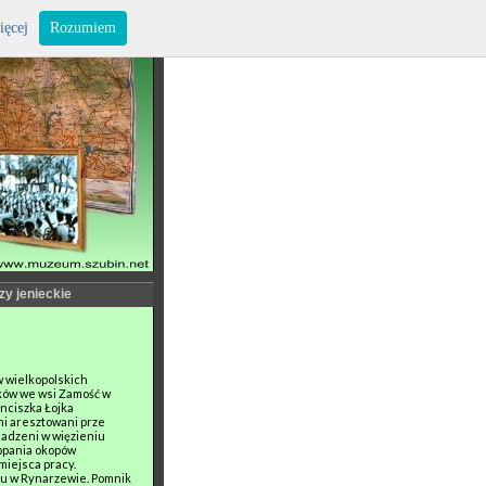
ięcej
Rozumiem
zy jenieckie
w wielkopolskich
ków we wsi Zamość w
anciszka Łojka
oni aresztowani prze
sadzeni w więzieniu
kopania okopów
miejsca pracy.
zu w Rynarzewie. Pomnik