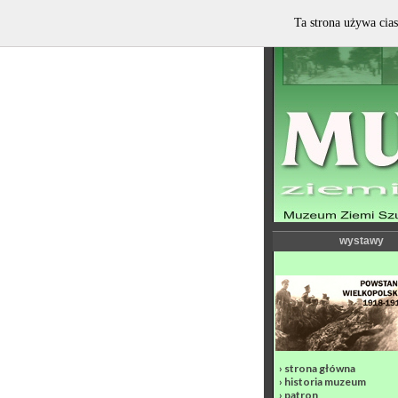
Ta strona używa cias
wystawy
›
strona główna
›
historia muzeum
›
patron