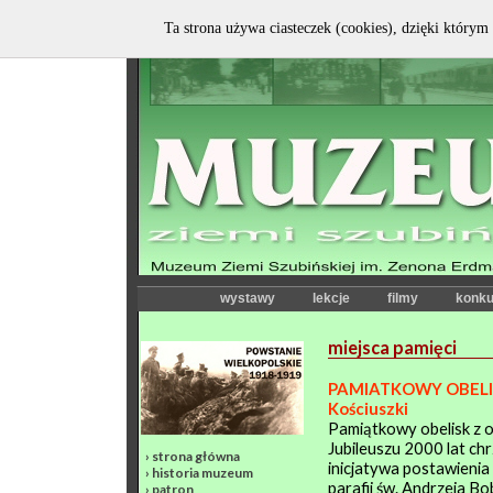
Ta strona używa ciasteczek (cookies), dzięki którym 
wystawy
lekcje
filmy
konku
miejsca pamięci
PAMIATKOWY OBELISK 
Kościuszki
Pamiątkowy obelisk z o
Jubileuszu 2000 lat ch
›
strona główna
inicjatywa postawienia
›
historia muzeum
parafii św. Andrzeja Bo
›
patron