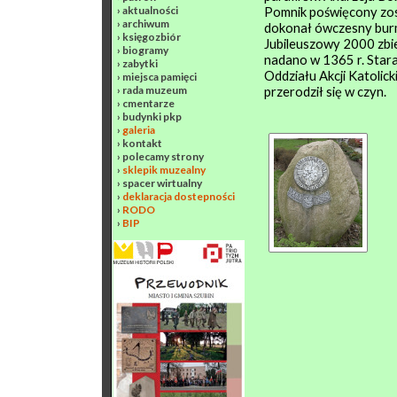
›
aktualności
Pomnik poświęcony zost
›
archiwum
dokonał ówczesny bur
›
księgozbiór
Jubileuszowy 2000 zbie
›
biogramy
nadano w 1365 r. Sta
›
zabytki
Oddziału Akcji Katolic
›
miejsca pamięci
›
rada muzeum
przerodził się w czyn.
›
cmentarze
›
budynki pkp
›
galeria
›
kontakt
›
polecamy strony
›
sklepik muzealny
›
spacer wirtualny
›
deklaracja dostepności
›
RODO
›
BIP