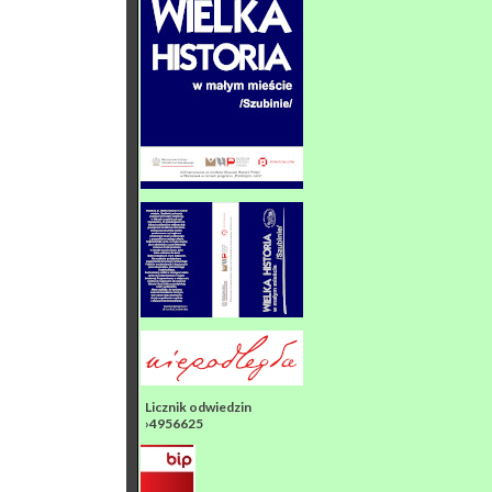
Licznik odwiedzin
›4956625