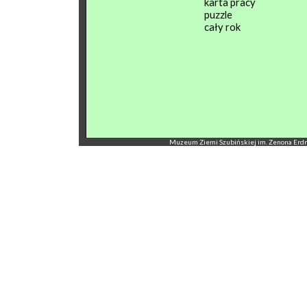
karta pracy
puzzle
cały rok
Muzeum Ziemi Szubińskiej im. Zenona Erdmann