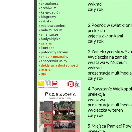
›
aktualności
wykład
›
archiwum
cały rok
›
księgozbiór
›
biogramy
›
zabytki
2.Podróż w świat kroni
›
miejsca pamięci
›
rada muzeum
prelekcja
›
cmentarze
zajęcia z kronikami
›
budynki pkp
cały rok
›
galeria
›
kontakt
3.Zamek rycerski w Szu
›
polecamy strony
›
sklepik muzealny
Wycieczka na zamek
›
spacer wirtualny
wystawa w Muzeum
›
deklaracja dostepności
wykład
›
RODO
prezentacja multimedia
›
BIP
cały rok
4.Powstanie Wielkopols
prelekcja
wystawa
prezentacja multimedia
wycieczka w teren
cały rok
5.Miejsca Pamięci Pows
prelekcja