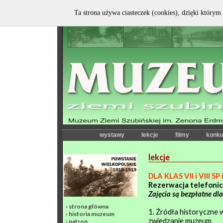
Ta strona używa ciasteczek (cookies), dzięki którym 
wystawy
lekcje
filmy
konku
lekcje
DLA KLAS VII i VII
Rezerwacja telefonic
Zajęcia są bezpłatne dl
›
strona główna
1. Źródła historyczn
›
historia muzeum
zwiedzanie muzeum
›
patron