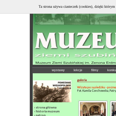
Ta strona używa ciasteczek (cookies), dzięki którym 
wystawy
lekcje
filmy
konku
galeria
Wizyta po sąsiedzku - pozna
Fot. Kamila Czechowska, Patr
›
strona główna
›
historia muzeum
›
patron