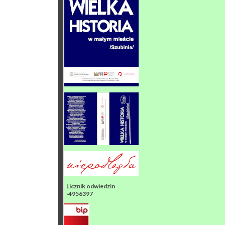
Licznik odwiedzin
›4956397