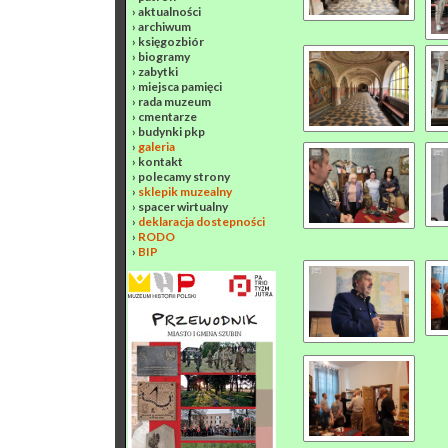
›
aktualności
›
archiwum
›
księgozbiór
›
biogramy
›
zabytki
›
miejsca pamięci
›
rada muzeum
›
cmentarze
›
budynki pkp
›
galeria
›
kontakt
›
polecamy strony
›
sklepik muzealny
›
spacer wirtualny
›
deklaracja dostepności
›
RODO
›
BIP