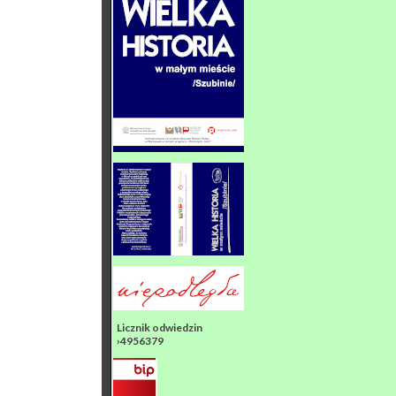
Licznik odwiedzin
›4956379