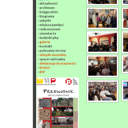
›
aktualności
›
archiwum
›
księgozbiór
›
biogramy
›
zabytki
›
miejsca pamięci
›
rada muzeum
›
cmentarze
›
budynki pkp
›
galeria
›
kontakt
›
polecamy strony
›
sklepik muzealny
›
spacer wirtualny
›
deklaracja dostepności
›
RODO
›
BIP