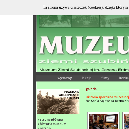
Ta strona używa ciasteczek (cookies), dzięki którym 
wystawy
lekcje
filmy
konku
galeria
Historia sportu na muzealne
fot. Sonia Bojewska, Iwona Kr
›
strona główna
›
historia muzeum
›
patron