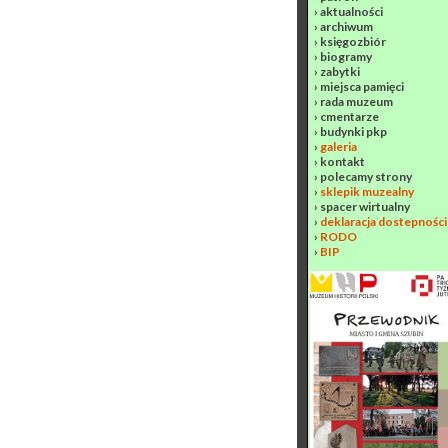
›
aktualności
›
archiwum
›
księgozbiór
›
biogramy
›
zabytki
›
miejsca pamięci
›
rada muzeum
›
cmentarze
›
budynki pkp
›
galeria
›
kontakt
›
polecamy strony
›
sklepik muzealny
›
spacer wirtualny
›
deklaracja dostepności
›
RODO
›
BIP