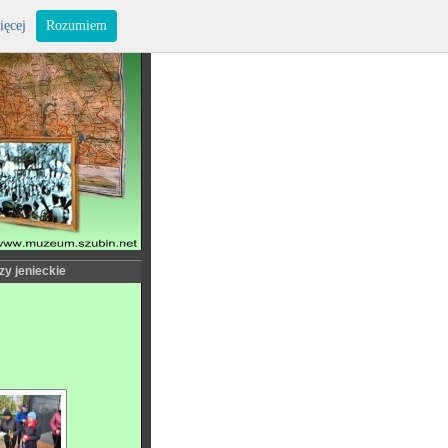
ięcej
Rozumiem
zy jenieckie