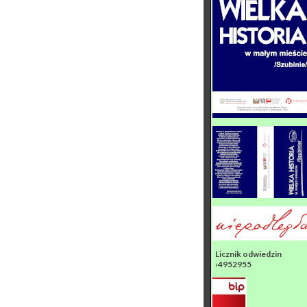
Licznik odwiedzin
›4952955