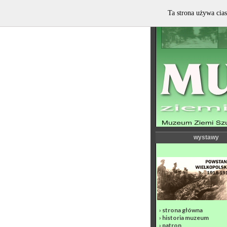
Ta strona używa cias
wystawy
›
strona główna
›
historia muzeum
›
patron