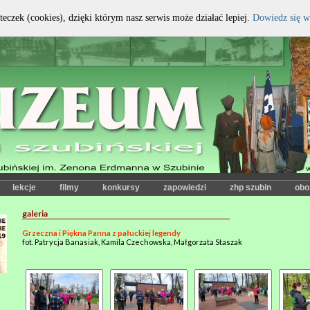
teczek (cookies), dzięki którym nasz serwis może działać lepiej.
Dowiedz się w
kontrast:
czcionka:
lekcje
filmy
konkursy
zapowiedzi
zhp szubin
obo
galeria
Grzeczna i Piękna Panna z pałuckiej legendy
fot. Patrycja Banasiak, Kamila Czechowska, Małgorzata Staszak