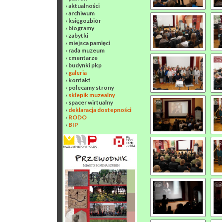
›
aktualności
›
archiwum
›
księgozbiór
›
biogramy
›
zabytki
›
miejsca pamięci
›
rada muzeum
›
cmentarze
›
budynki pkp
›
galeria
›
kontakt
›
polecamy strony
›
sklepik muzealny
›
spacer wirtualny
›
deklaracja dostepności
›
RODO
›
BIP