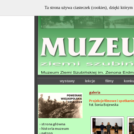
Ta strona używa ciasteczek (cookies), dzięki którym 
wystawy
lekcje
filmy
konku
galeria
Projekcje filmowe i spotkanie
fot. Sonia Bojewska
›
strona główna
›
historia muzeum
›
patron