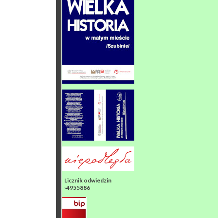
Licznik odwiedzin
›4955886