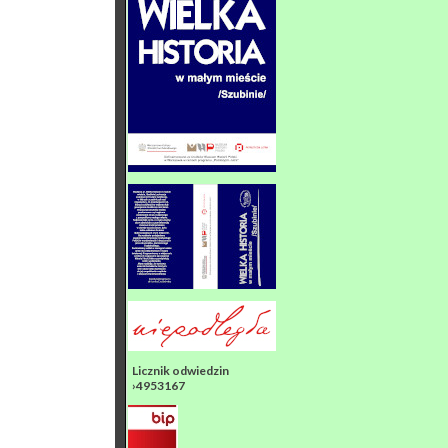
Licznik odwiedzin
›4953167