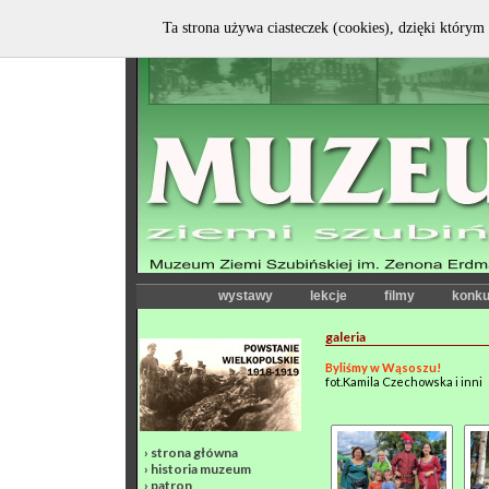
Ta strona używa ciasteczek (cookies), dzięki którym 
wystawy
lekcje
filmy
konku
galeria
Byliśmy w Wąsoszu!
fot.Kamila Czechowska i inni
›
strona główna
›
historia muzeum
›
patron