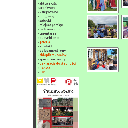
›
aktualności
›
archiwum
›
księgozbiór
›
biogramy
›
zabytki
›
miejsca pamięci
›
rada muzeum
›
cmentarze
›
budynki pkp
›
galeria
›
kontakt
›
polecamy strony
›
sklepik muzealny
›
spacer wirtualny
›
deklaracja dostepności
›
RODO
›
BIP