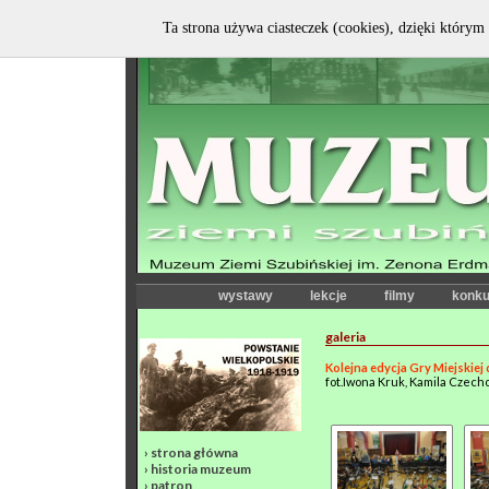
Ta strona używa ciasteczek (cookies), dzięki którym 
wystawy
lekcje
filmy
konku
galeria
Kolejna edycja Gry Miejskiej
fot.Iwona Kruk, Kamila Czec
›
strona główna
›
historia muzeum
›
patron