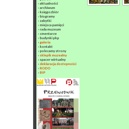
›
aktualności
›
archiwum
›
księgozbiór
›
biogramy
›
zabytki
›
miejsca pamięci
›
rada muzeum
›
cmentarze
›
budynki pkp
›
galeria
›
kontakt
›
polecamy strony
›
sklepik muzealny
›
spacer wirtualny
›
deklaracja dostepności
›
RODO
›
BIP