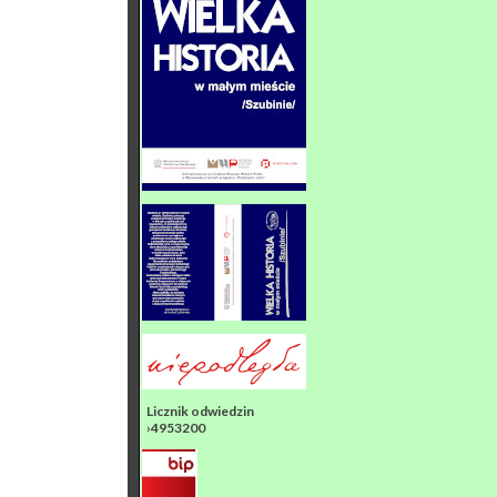
Licznik odwiedzin
›4953200