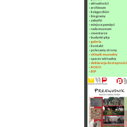
›
aktualności
›
archiwum
›
księgozbiór
›
biogramy
›
zabytki
›
miejsca pamięci
›
rada muzeum
›
cmentarze
›
budynki pkp
›
galeria
›
kontakt
›
polecamy strony
›
sklepik muzealny
›
spacer wirtualny
›
deklaracja dostepności
›
RODO
›
BIP