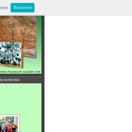
ięcej
Rozumiem
zy jenieckie