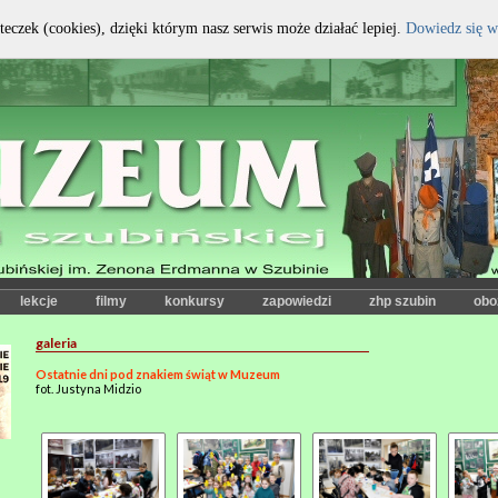
teczek (cookies), dzięki którym nasz serwis może działać lepiej.
Dowiedz się w
kontrast:
czcionka:
lekcje
filmy
konkursy
zapowiedzi
zhp szubin
obo
galeria
Ostatnie dni pod znakiem świąt w Muzeum
fot. Justyna Midzio