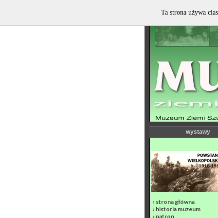
Ta strona używa cias
wystawy
›
strona główna
›
historia muzeum
›
patron