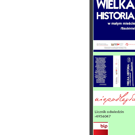
Licznik odwiedzin
›4956047