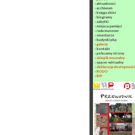
›
aktualności
›
archiwum
›
księgozbiór
›
biogramy
›
zabytki
›
miejsca pamięci
›
rada muzeum
›
cmentarze
›
budynki pkp
›
galeria
›
kontakt
›
polecamy strony
›
sklepik muzealny
›
spacer wirtualny
›
deklaracja dostepności
›
RODO
›
BIP