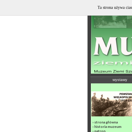
Ta strona używa cias
wystawy
›
strona główna
›
historia muzeum
›
patron