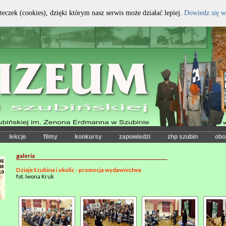
teczek (cookies), dzięki którym nasz serwis może działać lepiej.
Dowiedz się w
kontrast:
czcionka:
lekcje
filmy
konkursy
zapowiedzi
zhp szubin
obo
galeria
Dzieje Szubina i okolic - promocja wydawnictwa
fot. Iwona Kruk