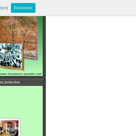
ięcej
Rozumiem
zy jenieckie