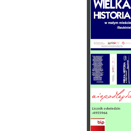
Licznik odwiedzin
›4955966