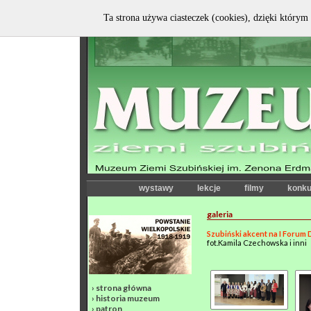
Ta strona używa ciasteczek (cookies), dzięki którym 
wystawy
lekcje
filmy
konku
galeria
Szubiński akcent na I Forum 
fot.Kamila Czechowska i inni
›
strona główna
›
historia muzeum
›
patron