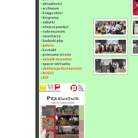
›
aktualności
›
archiwum
›
księgozbiór
›
biogramy
›
zabytki
›
miejsca pamięci
›
rada muzeum
›
cmentarze
›
budynki pkp
›
galeria
›
kontakt
›
polecamy strony
›
sklepik muzealny
›
spacer wirtualny
›
deklaracja dostepności
›
RODO
›
BIP