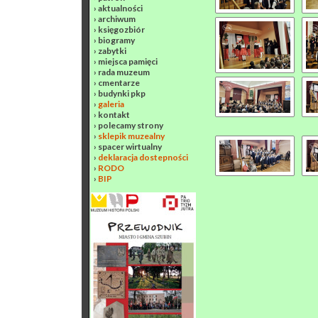
›
aktualności
›
archiwum
›
księgozbiór
›
biogramy
›
zabytki
›
miejsca pamięci
›
rada muzeum
›
cmentarze
›
budynki pkp
›
galeria
›
kontakt
›
polecamy strony
›
sklepik muzealny
›
spacer wirtualny
›
deklaracja dostepności
›
RODO
›
BIP