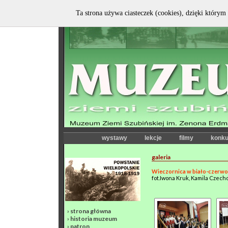
Ta strona używa ciasteczek (cookies), dzięki którym 
wystawy
lekcje
filmy
konku
galeria
Wieczornica w biało-czerw
fot.Iwona Kruk, Kamila Czec
›
strona główna
›
historia muzeum
›
patron