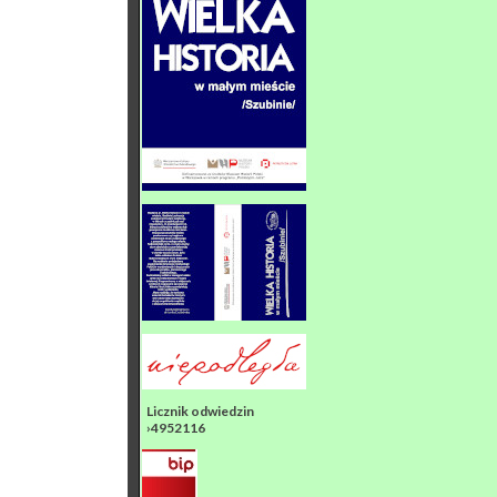
Licznik odwiedzin
›4952116