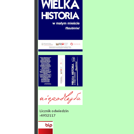
Licznik odwiedzin
›4952117