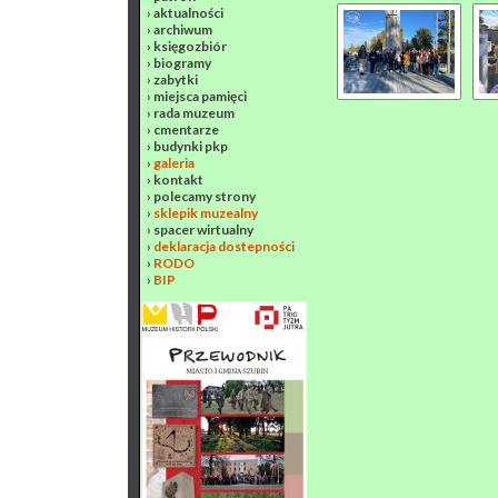
›
aktualności
›
archiwum
›
księgozbiór
›
biogramy
›
zabytki
›
miejsca pamięci
›
rada muzeum
›
cmentarze
›
budynki pkp
›
galeria
›
kontakt
›
polecamy strony
›
sklepik muzealny
›
spacer wirtualny
›
deklaracja dostepności
›
RODO
›
BIP