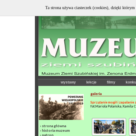
Ta strona używa ciasteczek (cookies), dzięki którym 
wystawy
lekcje
filmy
konku
galeria
Sprzątanie mogił i zapalanie 
fot.Mariola Polańska, Kamila
›
strona główna
›
historia muzeum
›
patron