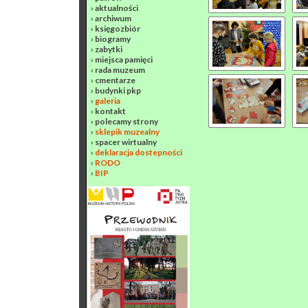
›
aktualności
›
archiwum
›
księgozbiór
›
biogramy
›
zabytki
›
miejsca pamięci
›
rada muzeum
›
cmentarze
›
budynki pkp
›
galeria
›
kontakt
›
polecamy strony
›
sklepik muzealny
›
spacer wirtualny
›
deklaracja dostepności
›
RODO
›
BIP