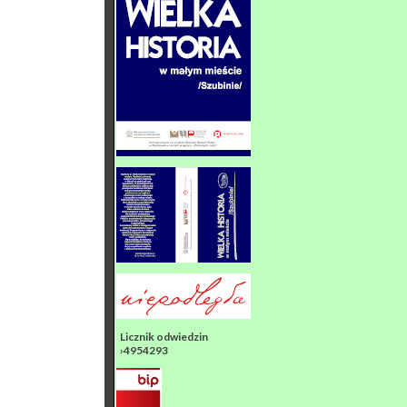
Licznik odwiedzin
›4954293