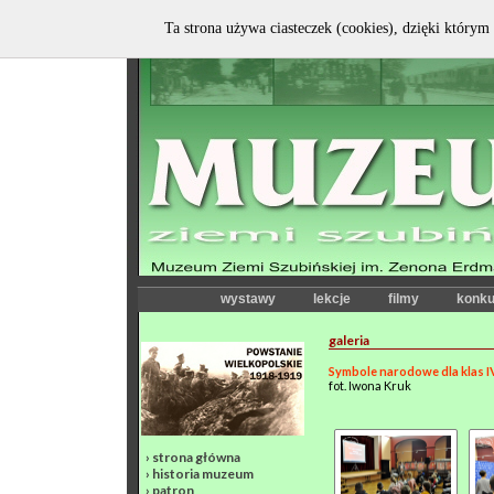
Ta strona używa ciasteczek (cookies), dzięki którym 
wystawy
lekcje
filmy
konku
galeria
Symbole narodowe dla klas I
fot. Iwona Kruk
›
strona główna
›
historia muzeum
›
patron