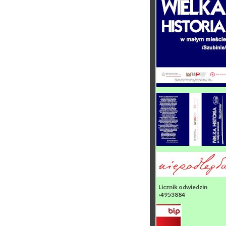
Licznik odwiedzin
›4953884