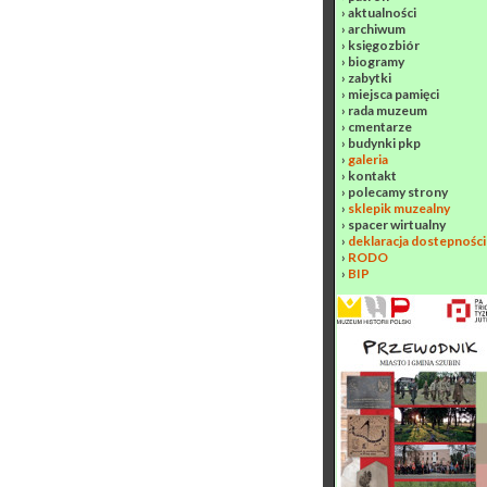
›
aktualności
›
archiwum
›
księgozbiór
›
biogramy
›
zabytki
›
miejsca pamięci
›
rada muzeum
›
cmentarze
›
budynki pkp
›
galeria
›
kontakt
›
polecamy strony
›
sklepik muzealny
›
spacer wirtualny
›
deklaracja dostepności
›
RODO
›
BIP