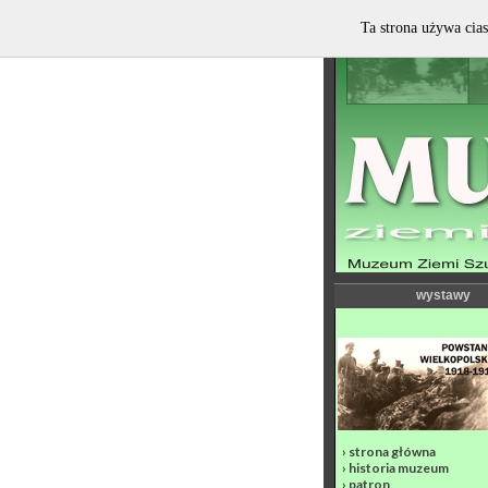
Ta strona używa cias
wystawy
›
strona główna
›
historia muzeum
›
patron