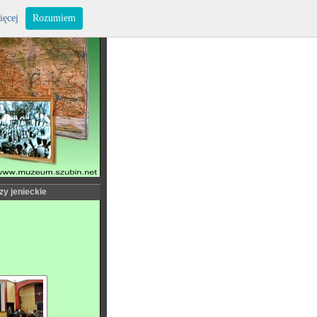
ięcej
Rozumiem
zy jenieckie