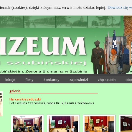
teczek (cookies), dzięki którym nasz serwis może działać lepiej.
Dowiedz się w
kontrast:
czcionka:
lekcje
filmy
konkursy
zapowiedzi
zhp szubin
obo
galeria
Harcerskie zaduszki
Fot. Ewelina Czerwińska, Iwona Kruk, Kamila Czechowska