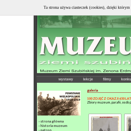
Ta strona używa ciasteczek (cookies), dzięki którym 
wystawy
lekcje
filmy
konku
galeria
100 ZDJĘĆ Z OKAZJI 650 LAT
Zbiory muzeum, parafii, osób
›
strona główna
›
historia muzeum
›
patron