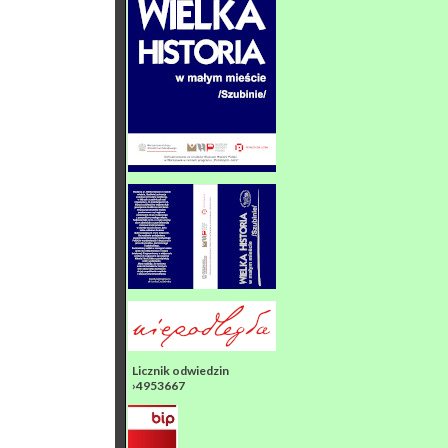
Licznik odwiedzin
›4953667