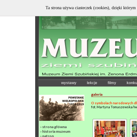
Ta strona używa ciasteczek (cookies), dzięki którym 
wystawy
lekcje
filmy
konku
galeria
O symbolach narodowych dl
fot. Martyna Tomaszewska/I
›
strona główna
›
historia muzeum
›
patron