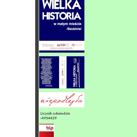
Licznik odwiedzin
›4954429