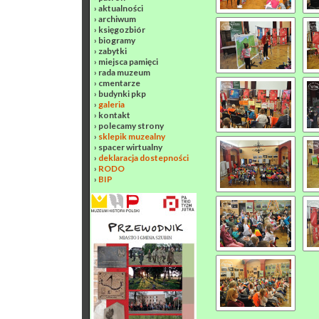
›
aktualności
›
archiwum
›
księgozbiór
›
biogramy
›
zabytki
›
miejsca pamięci
›
rada muzeum
›
cmentarze
›
budynki pkp
›
galeria
›
kontakt
›
polecamy strony
›
sklepik muzealny
›
spacer wirtualny
›
deklaracja dostepności
›
RODO
›
BIP