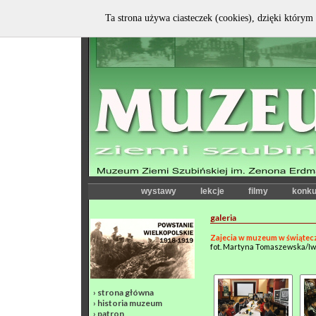
Ta strona używa ciasteczek (cookies), dzięki którym 
wystawy
lekcje
filmy
konku
galeria
Zajecia w muzeum w świątec
fot. Martyna Tomaszewska/I
›
strona główna
›
historia muzeum
›
patron