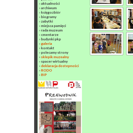
›
aktualności
›
archiwum
›
księgozbiór
›
biogramy
›
zabytki
›
miejsca pamięci
›
rada muzeum
›
cmentarze
›
budynki pkp
›
galeria
›
kontakt
›
polecamy strony
›
sklepik muzealny
›
spacer wirtualny
›
deklaracja dostepności
›
RODO
›
BIP