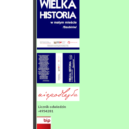
Licznik odwiedzin
›4954281