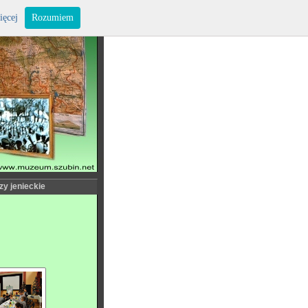
ięcej
Rozumiem
zy jenieckie