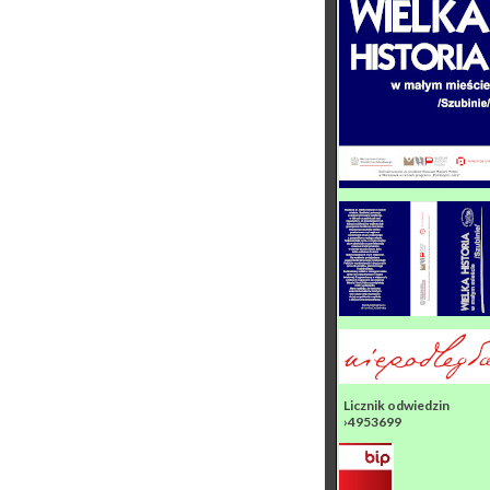
Licznik odwiedzin
›4953699