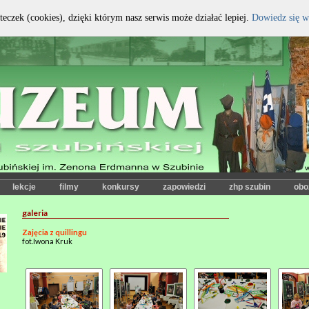
teczek (cookies), dzięki którym nasz serwis może działać lepiej.
Dowiedz się w
kontrast:
czcionka:
lekcje
filmy
konkursy
zapowiedzi
zhp szubin
obo
galeria
Zajęcia z quillingu
fot.Iwona Kruk