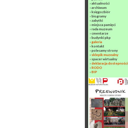
›
aktualności
›
archiwum
›
księgozbiór
›
biogramy
›
zabytki
›
miejsca pamięci
›
rada muzeum
›
cmentarze
›
budynki pkp
›
galeria
›
kontakt
›
polecamy strony
›
sklepik muzealny
›
spacer wirtualny
›
deklaracja dostepności
›
RODO
›
BIP