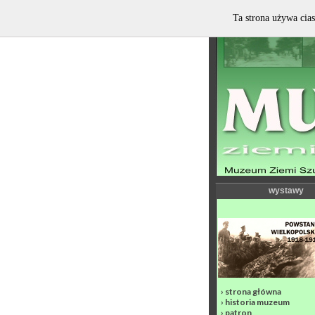
Ta strona używa cias
wystawy
›
strona główna
›
historia muzeum
›
patron