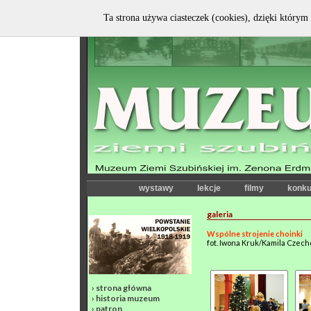
Ta strona używa ciasteczek (cookies), dzięki którym 
wystawy
lekcje
filmy
konku
galeria
Wspólne strojenie choinki
fot. Iwona Kruk/Kamila Czec
›
strona główna
›
historia muzeum
›
patron