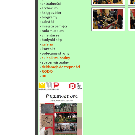
›
aktualności
›
archiwum
›
księgozbiór
›
biogramy
›
zabytki
›
miejsca pamięci
›
rada muzeum
›
cmentarze
›
budynki pkp
›
galeria
›
kontakt
›
polecamy strony
›
sklepik muzealny
›
spacer wirtualny
›
deklaracja dostepności
›
RODO
›
BIP