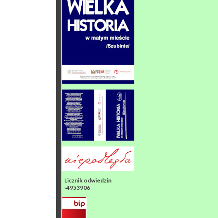
Licznik odwiedzin
›4953906