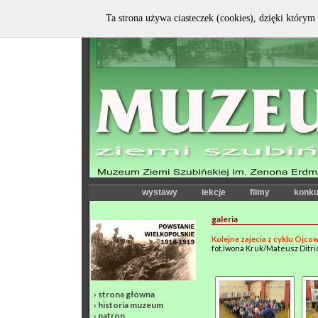
Ta strona używa ciasteczek (cookies), dzięki którym 
wystawy
lekcje
filmy
konku
galeria
Kolejne zajecia z cyklu Ojco
fot.Iwona Kruk/Mateusz Ditri
›
strona główna
›
historia muzeum
›
patron