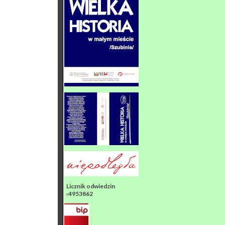
Licznik odwiedzin
›4953862