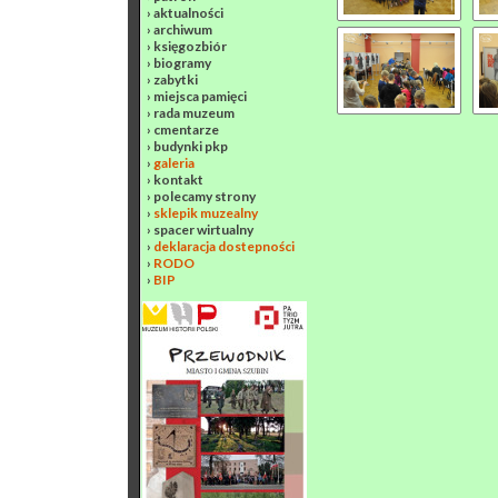
›
aktualności
›
archiwum
›
księgozbiór
›
biogramy
›
zabytki
›
miejsca pamięci
›
rada muzeum
›
cmentarze
›
budynki pkp
›
galeria
›
kontakt
›
polecamy strony
›
sklepik muzealny
›
spacer wirtualny
›
deklaracja dostepności
›
RODO
›
BIP