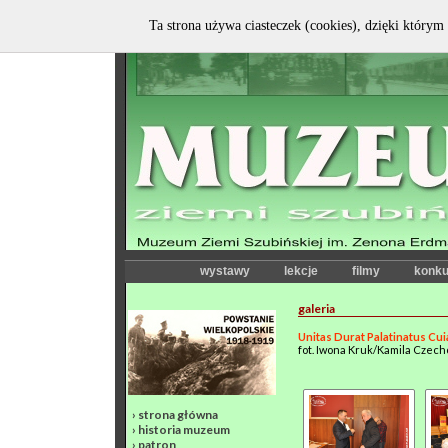
Ta strona używa ciasteczek (cookies), dzięki którym 
wystawy
lekcje
filmy
konku
galeria
Unitas Durat Palatinatus Cu
fot. Iwona Kruk/Kamila Czec
›
strona główna
›
historia muzeum
›
patron