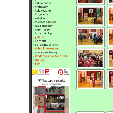
›
aktualności
›
archiwum
›
księgozbiór
›
biogramy
›
zabytki
›
miejsca pamięci
›
rada muzeum
›
cmentarze
›
budynki pkp
›
galeria
›
kontakt
›
polecamy strony
›
sklepik muzealny
›
spacer wirtualny
›
deklaracja dostepności
›
RODO
›
BIP