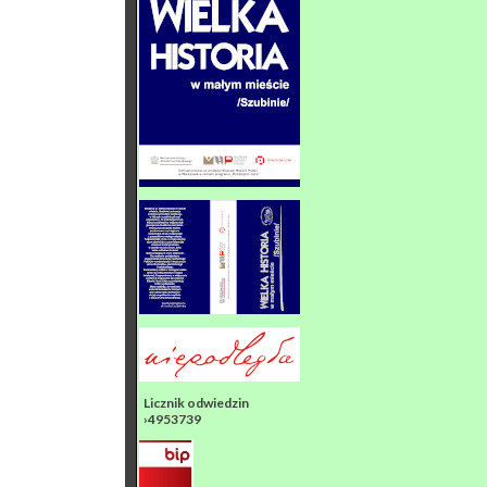
Licznik odwiedzin
›4953739