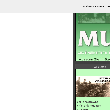
Ta strona używa cias
wystawy
›
strona główna
›
historia muzeum
›
patron