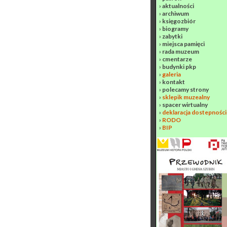
›
aktualności
›
archiwum
›
księgozbiór
›
biogramy
›
zabytki
›
miejsca pamięci
›
rada muzeum
›
cmentarze
›
budynki pkp
›
galeria
›
kontakt
›
polecamy strony
›
sklepik muzealny
›
spacer wirtualny
›
deklaracja dostepności
›
RODO
›
BIP