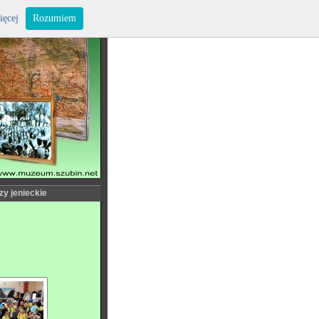
ięcej
Rozumiem
zy jenieckie