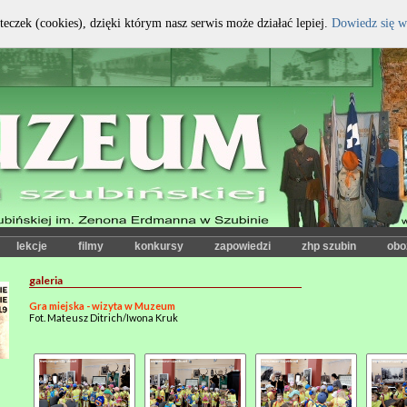
teczek (cookies), dzięki którym nasz serwis może działać lepiej.
Dowiedz się w
kontrast:
czcionka:
lekcje
filmy
konkursy
zapowiedzi
zhp szubin
obo
galeria
Gra miejska - wizyta w Muzeum
Fot. Mateusz Ditrich/Iwona Kruk