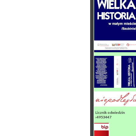
Licznik odwiedzin
›4953447