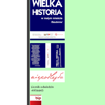
Licznik odwiedzin
›4956645