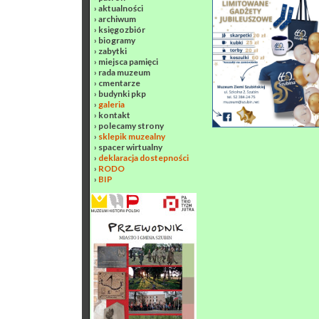
›
aktualności
›
archiwum
›
księgozbiór
›
biogramy
›
zabytki
›
miejsca pamięci
›
rada muzeum
›
cmentarze
›
budynki pkp
›
galeria
›
kontakt
›
polecamy strony
›
sklepik muzealny
›
spacer wirtualny
›
deklaracja dostepności
›
RODO
›
BIP