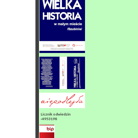
Licznik odwiedzin
›4953198