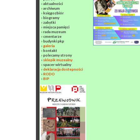
›
aktualności
›
archiwum
›
księgozbiór
›
biogramy
›
zabytki
›
miejsca pamięci
›
rada muzeum
›
cmentarze
›
budynki pkp
›
galeria
›
kontakt
›
polecamy strony
›
sklepik muzealny
›
spacer wirtualny
›
deklaracja dostepności
›
RODO
›
BIP