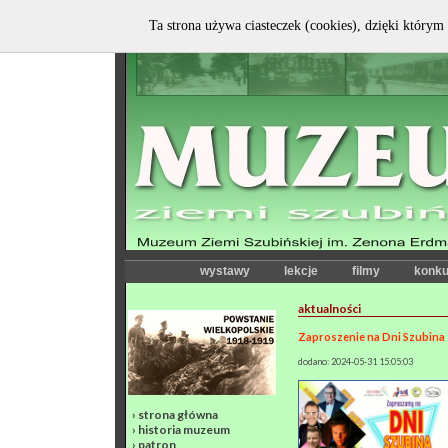
Ta strona używa ciasteczek (cookies), dzięki którym 
wystawy
lekcje
filmy
konku
aktualności
Zaproszenie na Dni Szubina
dodano: 2024-05-31 15:05:03
›
strona główna
›
historia muzeum
›
patron