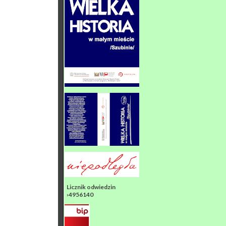
Licznik odwiedzin
›4956140