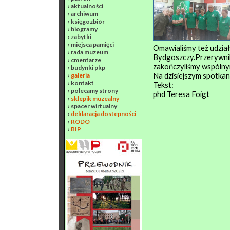
›
aktualności
›
archiwum
›
księgozbiór
›
biogramy
›
zabytki
›
miejsca pamięci
Omawialiśmy też udział
›
rada muzeum
Bydgoszczy.Przerywnika
›
cmentarze
zakończyliśmy wspólny
›
budynki pkp
Na dzisiejszym spotka
›
galeria
›
kontakt
Tekst:
›
polecamy strony
phd Teresa Foigt
›
sklepik muzealny
›
spacer wirtualny
›
deklaracja dostepności
›
RODO
›
BIP