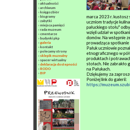
›
aktualności
›
archiwum
›
księgozbiór
marca 2023 r. kustosz
›
biogramy
›
zabytki
uczniom tradycje kuli
›
miejsca pamięci
pałuckiego stołu" odby
›
rada muzeum
wzięli udział w spotkani
›
cmentarze
domów. Na wstępnie zeb
›
budynki pkp
prowadząca spotkanie 
›
galeria
›
kontakt
Pałuk uczniowie poznali
›
polecamy strony
etnograficznego w pół
›
sklepik muzealny
produktach i potrawach
›
spacer wirtualny
stołach. Nie zabrakło 
›
deklaracja dostepności
na Pałukach.
›
RODO
›
BIP
Dziękujemy za zaprosz
Poniżej link do galerii:
https://muzeum.szub