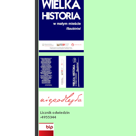
Licznik odwiedzin
›4955344