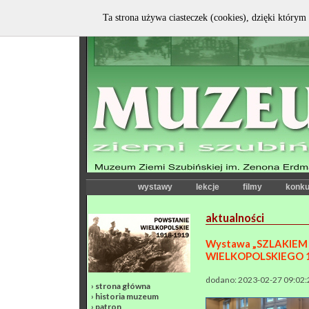
Ta strona używa ciasteczek (cookies), dzięki którym 
wystawy
lekcje
filmy
konku
aktualności
Wystawa „SZLAKIE
WIELKOPOLSKIEGO 19
dodano: 2023-02-27 09:02:
›
strona główna
›
historia muzeum
›
patron