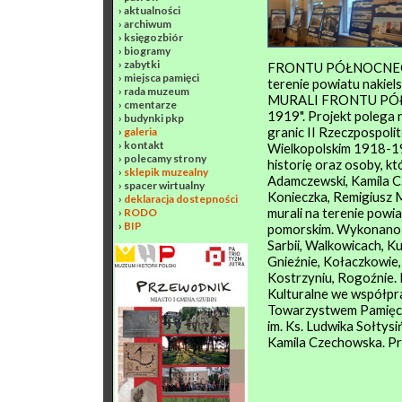
›
aktualności
›
archiwum
›
księgozbiór
›
biogramy
›
zabytki
FRONTU PÓŁNOCNEG
›
miejsca pamięci
terenie powiatu nakiel
›
rada muzeum
MURALI FRONTU PÓ
›
cmentarze
1919". Projekt polega
›
budynki pkp
granic II Rzeczpospoli
›
galeria
›
kontakt
Wielkopolskim 1918-19
›
polecamy strony
historię oraz osoby, kt
›
sklepik muzealny
Adamczewski, Kamila C
›
spacer wirtualny
Konieczka, Remigiusz 
›
deklaracja dostepności
murali na terenie pow
›
RODO
›
BIP
pomorskim. Wykonano zd
Sarbii, Walkowicach, 
Gnieźnie, Kołaczkowie,
Kostrzyniu, Rogoźnie. 
Kulturalne we współpra
Towarzystwem Pamięci
im. Ks. Ludwika Sołtys
Kamila Czechowska. Pro