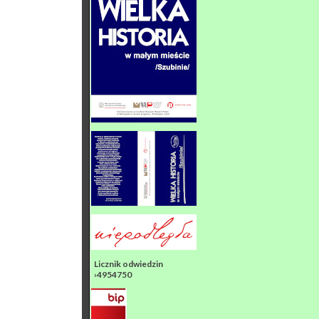
Licznik odwiedzin
›4954750