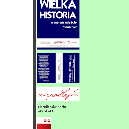
Licznik odwiedzin
›4954741