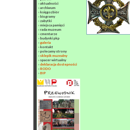
›
aktualności
›
archiwum
›
księgozbiór
›
biogramy
›
zabytki
›
miejsca pamięci
›
rada muzeum
›
cmentarze
›
budynki pkp
›
galeria
›
kontakt
›
polecamy strony
›
sklepik muzealny
›
spacer wirtualny
›
deklaracja dostepności
›
RODO
›
BIP