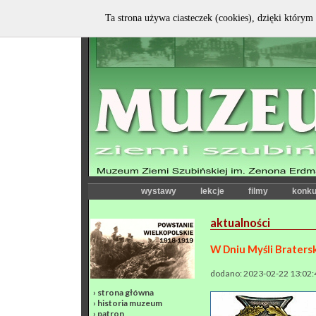
Ta strona używa ciasteczek (cookies), dzięki którym 
wystawy
lekcje
filmy
konku
aktualności
W Dniu Myśli Bratersk
dodano: 2023-02-22 13:02:
›
strona główna
›
historia muzeum
›
patron