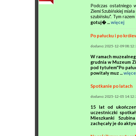
Podczas ostatniego 
Ziemi Szubińskiej miała
szubińsku". Tym raze
gotuj� ...
więcej
Po pałucku i po król
dodano: 2025-12-09 08:12:
W ramach muzealnego 
grudnia w Muzeum Zie
pod tytułem"Po pałuc
powitały muz ...
więce
Spotkanie po latach
dodano: 2025-12-05 14:12:
15 lat od ukończen
uczestniczki spotka
Mieszkanki Szubina
zachęcały je do aktywiz