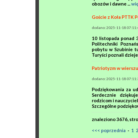
obozów i dawne ...
wi
Goście z Koła PTTK Po
dodano: 2025-11-18 07:11:
10 listopada ponad
Politechniki Poznań
pobytu w Szubinie tu
Turyści poznali dzieje 
Patriotyzm w wiersz
dodano: 2025-11-18 07:11:
Podziękowania za udz
Serdecznie dzięku
rodzicom i nauczycie
Szczególne podziękowa
znaleziono
3676
, st
<<< poprzednia
-
1