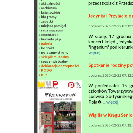
przedszkolaki z Przeds
›
aktualności
›
archiwum
›
księgozbiór
Jedynka i Przyjaciel
›
biogramy
›
zabytki
›
miejsca pamięci
dodano: 2025-12-22 07:12:
›
rada muzeum
›
cmentarze
W środę, 17 grudnia 
›
budynki pkp
koncert kolęd „Jedynka
›
galeria
"Ingenium" pod kierunki
›
kontakt
więcej
›
polecamy strony
›
sklepik muzealny
›
spacer wirtualny
Spotkanie rodziny po
›
deklaracja dostepności
›
RODO
›
BIP
dodano: 2025-12-22 07:12:
W poniedziałek 15 gr
członków Towarzystwa 
Ludwika Sołtysińskieg
Pola� ...
więcej
Wigilia w Kręgu Seni
dodano: 2025-12-22 07:12: