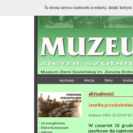
Ta strona używa ciasteczek (cookies), dzięki którym 
wystawy
lekcje
filmy
konku
aktualności
Jasełka przedszkola
dodano: 2025-12-22 07:12:
›
strona główna
W czwartek 18 grudni
›
historia muzeum
jasełkowe dla najmłod
›
patron