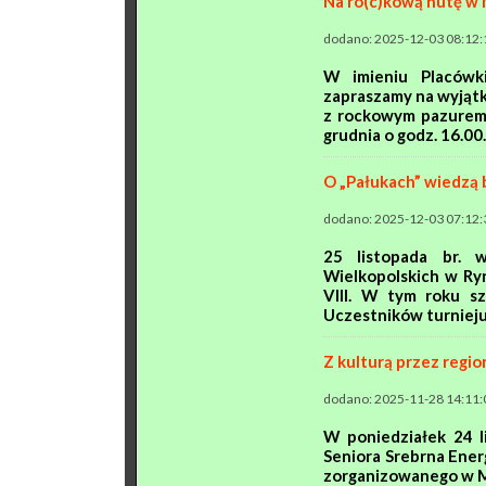
Na ro(c)kową nutę 
dodano: 2025-12-03 08:12:
W imieniu Placówk
zapraszamy na wyjąt
z rockowym pazurem 
grudnia o godz. 16.00. 
O „Pałukach” wiedzą 
dodano: 2025-12-03 07:12:
25 listopada br. 
Wielkopolskich w Ryn
VIII. W tym roku sz
Uczestników turnieju r
Z kulturą przez regi
dodano: 2025-11-28 14:11:
W poniedziałek 24 l
Seniora Srebrna Ener
zorganizowanego w M