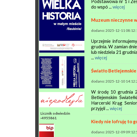
Podstawowa nr 1 i Zes
do wspó ...
więcej
Muzeum nieczynne w 
dodano: 2025-12-11 08:12:
Uprzejmie informujemy
grudnia. W zamian dni
lub niedziela 21 grudn
...
więcej
Światło Betlejemski
dodano: 2025-12-10 14:12:
W środę 10 grudnia 20
Betlejemskim Świateł
Harcerski Krąg Senio
przyjęli ...
więcej
Licznik odwiedzin
›4955861
Kiedy nie lofruję to 
dodano: 2025-12-09 09:12: