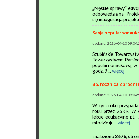
„Męskie sprawy” edycj
odpowiedzią na „Projek
się inauguracja projektu
Sesja popularnonauk
dodano: 2026-04-10 09:04:
Szubińskie Towarzystw
Towarzystwem Pamięci 
popularnonaukową w Sz
godz. 9 ...
więcej
86. rocznica Zbrodni 
dodano: 2026-04-10 08:04:
W tym roku przypada 
roku przez ZSRR. W k
lekcje edukacyjne pt.
młodzie� ...
więcej
znaleziono
3676
, stro