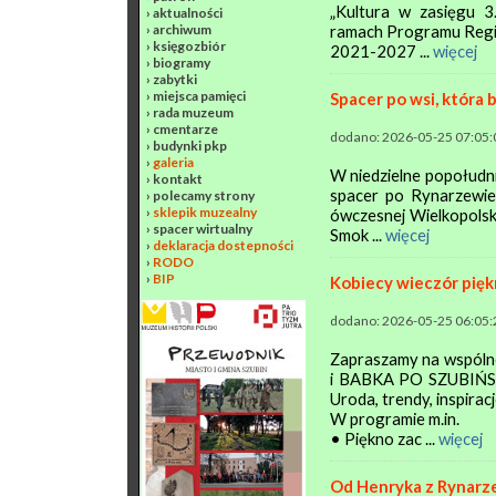
„Kultura w zasięgu 3
›
aktualności
›
archiwum
ramach Programu Regio
›
księgozbiór
2021-2027 ...
więcej
›
biogramy
›
zabytki
›
miejsca pamięci
Spacer po wsi, która
›
rada muzeum
›
cmentarze
dodano: 2026-05-25 07:05:
›
budynki pkp
›
galeria
W niedzielne popołudn
›
kontakt
spacer po Rynarzewie,
›
polecamy strony
›
sklepik muzealny
ówczesnej Wielkopolsk
›
spacer wirtualny
Smok ...
więcej
›
deklaracja dostepności
›
RODO
›
BIP
Kobiecy wieczór piękn
dodano: 2026-05-25 06:05:
Zapraszamy na wspól
i BABKA PO SZUBIŃSKU
Uroda, trendy, inspirac
W programie m.in.
• Piękno zac ...
więcej
Od Henryka z Rynarze