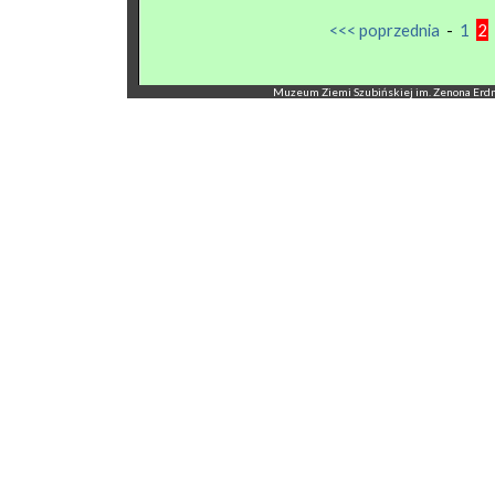
<<< poprzednia
-
1
2
Muzeum Ziemi Szubińskiej im. Zenona Erdmann