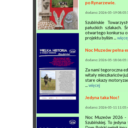
po Rynarzewie.
dodano: 2026-05-19 08:05:
Szubińskie Towarzyst
pałuckich szlakach. 
otwartego konkursu of
projektu byliśm ...
więce
Noc Muzeów pełna e
dodano: 2026-05-18 06:05:
Za nami tegoroczna e
witały mieszkańców już
stare okazy motoryzac
...
więcej
Jedyna taka Noc!
dodano: 2026-05-11 11:05:
Noc Muzeów 2026 - z
Szubińskiej. To jedyna
Dom Polski pełnił inn