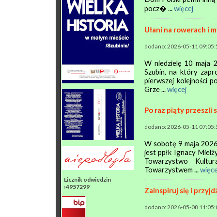
pocz� ...
więcej
Ułani na rowerach i m
dodano: 2026-05-11 09:05:
W niedzielę 10 maja 2
Szubin, na który zapr
pierwszej kolejności p
Grze ...
więcej
Po raz piąty przeszli
dodano: 2026-05-11 07:05:
W sobotę 9 maja 2026 
jest ppłk Ignacy Miel
Towarzystwo Kultur
Towarzystwem ...
więce
Licznik odwiedzin
›4957299
Zainspiruj się i przy
dodano: 2026-05-08 11:05: