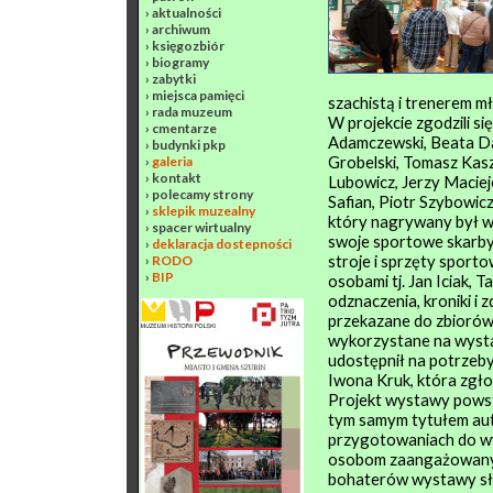
›
aktualności
›
archiwum
›
księgozbiór
›
biogramy
›
zabytki
›
miejsca pamięci
szachistą i trenerem mł
›
rada muzeum
W projekcie zgodzili s
›
cmentarze
Adamczewski, Beata D
›
budynki pkp
Grobelski, Tomasz Kasz
›
galeria
›
kontakt
Lubowicz, Jerzy Maciej
›
polecamy strony
Safian, Piotr Szybowic
›
sklepik muzealny
który nagrywany był w
›
spacer wirtualny
swoje sportowe skarby
›
deklaracja dostepności
stroje i sprzęty sport
›
RODO
›
BIP
osobami tj. Jan Iciak,
odznaczenia, kroniki i 
przekazane do zbiorów M
wykorzystane na wyst
udostępnił na potrzeb
Iwona Kruk, która zgłos
Projekt wystawy powst
tym samym tytułem aut
przygotowaniach do wy
osobom zaangażowanym 
bohaterów wystawy sł