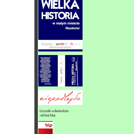
Licznik odwiedzin
›4956746