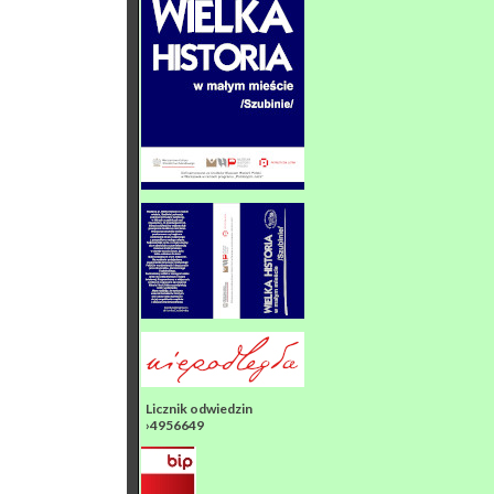
Licznik odwiedzin
›4956649