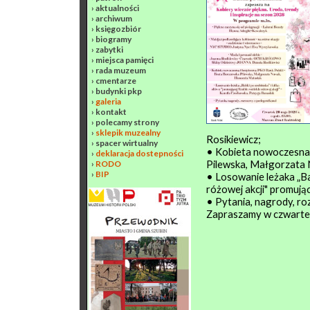
›
aktualności
›
archiwum
›
księgozbiór
›
biogramy
›
zabytki
›
miejsca pamięci
›
rada muzeum
›
cmentarze
›
budynki pkp
›
galeria
›
kontakt
›
polecamy strony
›
sklepik muzealny
Rosikiewicz;
›
spacer wirtualny
• Kobieta nowoczesna 
›
deklaracja dostepności
Pilewska, Małgorzata
›
RODO
›
BIP
• Losowanie leżaka „Bab
różowej akcji" promują
• Pytania, nagrody, r
Zapraszamy w czwartek