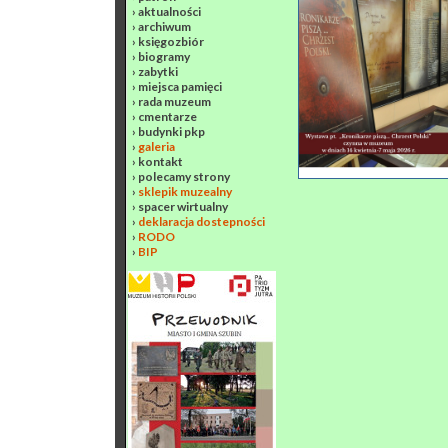
›
aktualności
›
archiwum
›
księgozbiór
›
biogramy
›
zabytki
›
miejsca pamięci
›
rada muzeum
›
cmentarze
›
budynki pkp
›
galeria
›
kontakt
›
polecamy strony
›
sklepik muzealny
›
spacer wirtualny
›
deklaracja dostepności
›
RODO
›
BIP