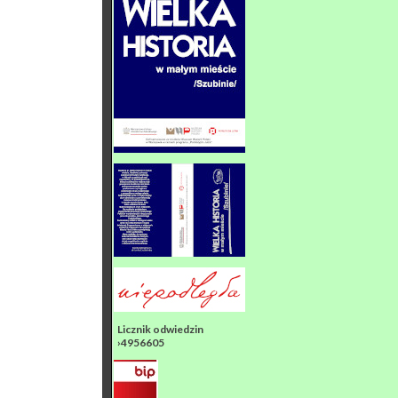
Licznik odwiedzin
›4956605