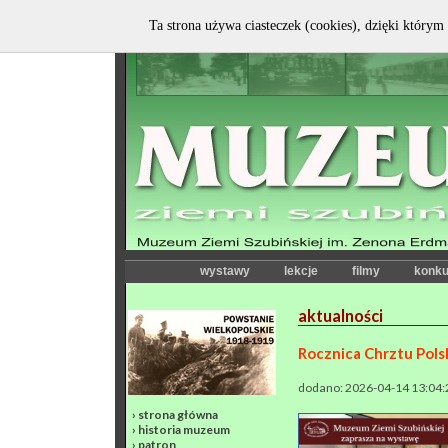
Ta strona używa ciasteczek (cookies), dzięki którym 
wystawy
lekcje
filmy
konku
aktualności
Rocznica Chrztu Pols
dodano: 2026-04-14 13:04:
›
strona główna
›
historia muzeum
›
patron