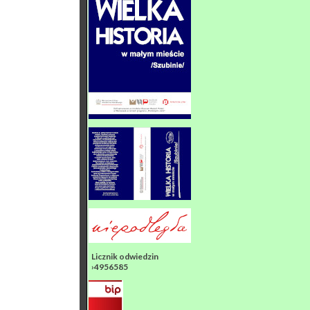
Licznik odwiedzin
›4956585