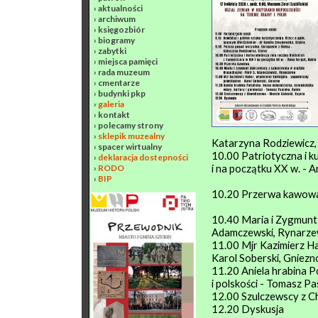
›
aktualności
›
archiwum
›
księgozbiór
›
biogramy
›
zabytki
›
miejsca pamięci
›
rada muzeum
›
cmentarze
›
budynki pkp
›
galeria
›
kontakt
›
polecamy strony
›
sklepik muzealny
Katarzyna Rodziewicz, 
›
spacer wirtualny
10.00 Patriotyczna i k
›
deklaracja dostepności
i na początku XX w. - 
›
RODO
›
BIP
10.20 Przerwa kawow
10.40 Maria i Zygmunt 
Adamczewski, Rynarz
11.00 Mjr Kazimierz Ha
Karol Soberski, Gniezn
11.20 Aniela hrabina Po
i polskości - Tomasz P
12.00 Szulczewscy z Ch
12.20 Dyskusja