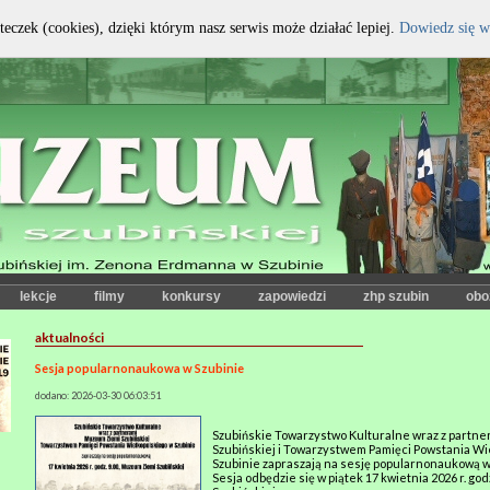
teczek (cookies), dzięki którym nasz serwis może działać lepiej.
Dowiedz się w
kontrast:
czcionka:
lekcje
filmy
konkursy
zapowiedzi
zhp szubin
obo
aktualności
Sesja popularnonaukowa w Szubinie
dodano: 2026-03-30 06:03:51
Szubińskie Towarzystwo Kulturalne wraz z partn
Szubińskiej i Towarzystwem Pamięci Powstania Wi
Szubinie zapraszają na sesję popularnonaukową w
Sesja odbędzie się w piątek 17 kwietnia 2026 r. go