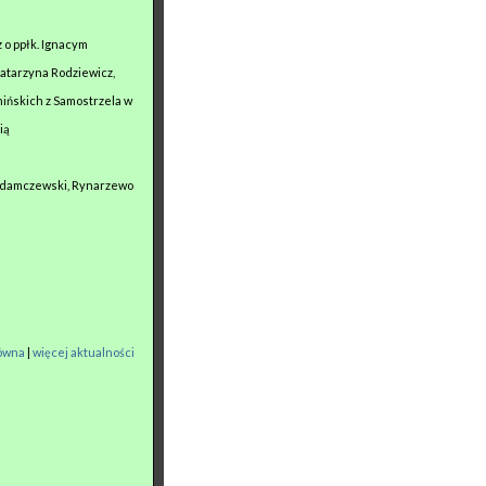
 o ppłk. Ignacym
Katarzyna Rodziewicz,
Bnińskich z Samostrzela w
ią
. Adamczewski, Rynarzewo
łówna
|
więcej aktualności