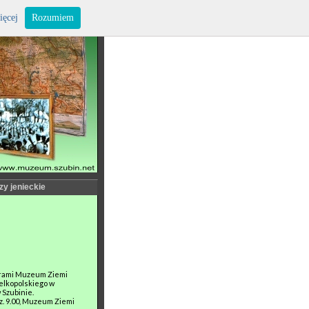
ięcej
Rozumiem
zy jenieckie
erami Muzeum Ziemi
elkopolskiego w
 Szubinie.
dz. 9.00, Muzeum Ziemi