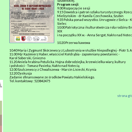
Szubińskiej.
Program sesji:
9.00 Rozpoczęcie sesji
9.15 Dowódca i patron szlaku turystycznego. Rzecz
Mielżyńskim - dr Kamila Czechowska, Szubin
9.35 Polska ponad wszystko. Unrugowie z Sielca - 
Sielec
10.00 Patriotyczna i kulturotwórcza rola rodziny 
XIX
i na początku XX w. - Anna Sergot, Nakło nad Notec
10.20 Przerwa kawowa
10.40 Maria i Zygmunt Skórzewscy z Lubostronia w służbie Niepodległej - Piotr S
11.00 Mjr Kazimierz Haber, właściciel Kołdrąbia - zapomniany powstaniec -
Karol Soberski, Gniezno
11.20 Aniela hrabina Potulicka. Hojna dobrodziejka, krzewicielka wiary, kultury
i polskości - Tomasz Pasieka, Nakło nad Notecią
12.00 Szulczewscy z Chwaliszewa - Marcin Lisiecki, Kcynia
12.20 Dyskusja
Zadanie sfinansowane ze środków Powiatu Nakielskiego.
Tel. kontaktowy: 523842475
strona g