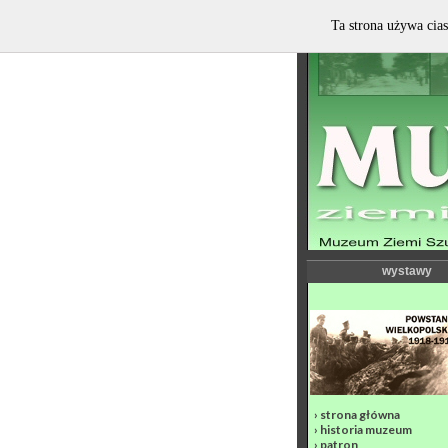
Ta strona używa cias
wystawy
›
strona główna
›
historia muzeum
›
patron