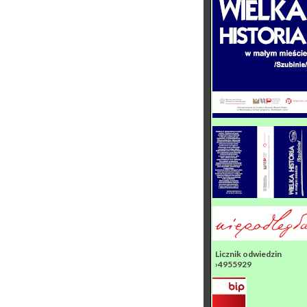
Licznik odwiedzin
›4955929