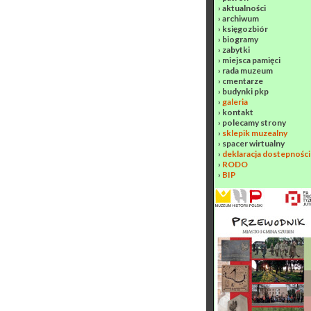
›
aktualności
›
archiwum
›
księgozbiór
›
biogramy
›
zabytki
›
miejsca pamięci
›
rada muzeum
›
cmentarze
›
budynki pkp
›
galeria
›
kontakt
›
polecamy strony
›
sklepik muzealny
›
spacer wirtualny
›
deklaracja dostepności
›
RODO
›
BIP