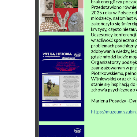
brak energii czy poczu
Przedstawiono również
2025 roku w Polsce od
młodzieży, natomiast 
zakończyło się śmiercią
kryzysy, często nieza
Uczestnicy konferencji 
wrażliwość społeczna 
problemach psychiczny
zdobywania wiedzy, lec
gdzie młodzi ludzie mo
Organizatorzy podzięk
zaangażowanym w przy
Piotrkowskiemu, pełnom
Wiśniewskiej oraz dr K
stanie się inspiracją d
zdrowia psychicznego 
Marlena Posadzy -Dyre
https://muzeum.szubi