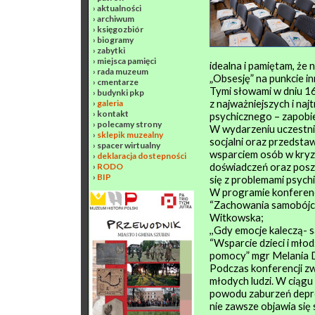
›
aktualności
›
archiwum
›
księgozbiór
›
biogramy
›
zabytki
›
miejsca pamięci
idealna i pamiętam, że 
›
rada muzeum
„Obsesję” na punkcie i
›
cmentarze
Tymi słowami w dniu 1
›
budynki pkp
z najważniejszych i n
›
galeria
›
kontakt
psychicznego – zapobie
›
polecamy strony
W wydarzeniu uczestni
›
sklepik muzealny
socjalni oraz przedstawi
›
spacer wirtualny
wsparciem osób w kryzy
›
deklaracja dostepności
doświadczeń oraz pos
›
RODO
›
BIP
się z problemami psych
W programie konferencj
“Zachowania samobójcz
Witkowska;
,,Gdy emocje kaleczą- 
“Wsparcie dzieci i mło
pomocy” mgr Melania 
Podczas konferencji z
młodych ludzi. W ciągu 
powodu zaburzeń depres
nie zawsze objawia się