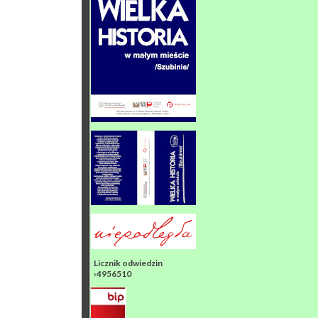
Licznik odwiedzin
›4956510