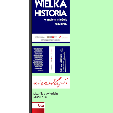
Licznik odwiedzin
›4956519