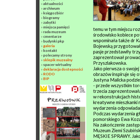
›
aktualności
›
archiwum
›
księgozbiór
›
biogramy
›
zabytki
›
miejsca pamięci
temu w tym miejscu rozp
›
rada muzeum
środowisko kobiece potr
›
cmentarze
wspominała także dr Ka
›
budynki pkp
Bojewską przygotowały
›
galeria
›
kontakt
pasje przedstawiły trz
›
polecamy strony
zaprezentował prowad
›
sklepik muzealny
Przyszlakowska.
›
spacer wirtualny
Jako pierwsza o swojej
›
deklaracja dostepności
obrazów inspiruje się 
›
RODO
›
BIP
Justyna Malicka podziel
- przede wszystkim tor
trzecia zaprezentowała 
w rekonstrukcjach hist
kreatywne mieszkanki m
wydarzenia odpowiadała
Podczas wydarzenia gł
pomorskiego Ewa Kozane
Na zakończenie zastęp
Muzeum Ziemi Szubiński
MĘSKIE SPRAWY. Jako p