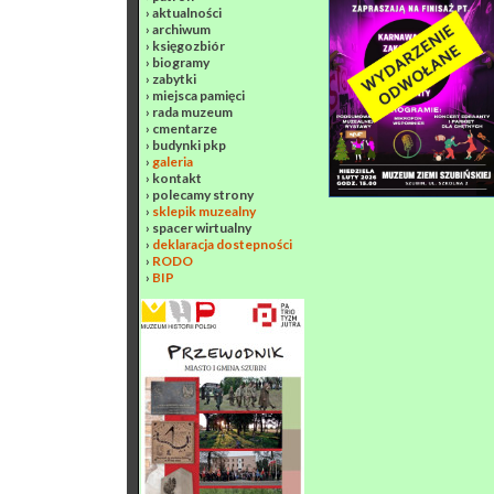
›
aktualności
›
archiwum
›
księgozbiór
›
biogramy
›
zabytki
›
miejsca pamięci
›
rada muzeum
›
cmentarze
›
budynki pkp
›
galeria
›
kontakt
›
polecamy strony
›
sklepik muzealny
›
spacer wirtualny
›
deklaracja dostepności
›
RODO
›
BIP