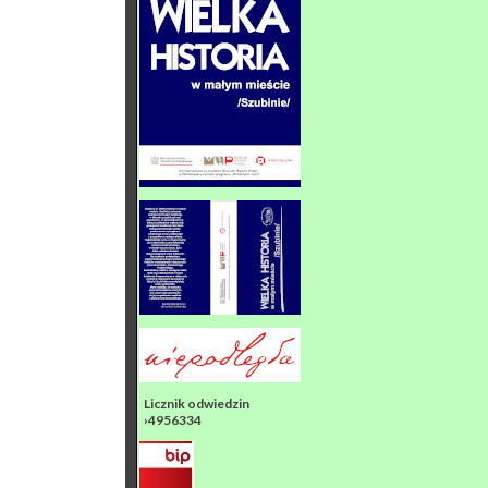
Licznik odwiedzin
›4956334